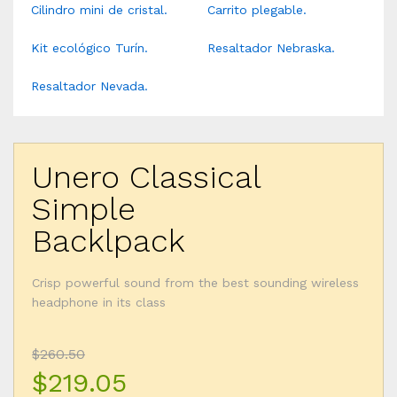
Cilindro mini de cristal.
Carrito plegable.
Kit ecológico Turín.
Resaltador Nebraska.
#blender
#bag
#headphone
#camping
Resaltador Nevada.
Unero Classical
Simple
Backlpack
Crisp powerful sound from the best sounding wireless
headphone in its class
$260.50
$219.05