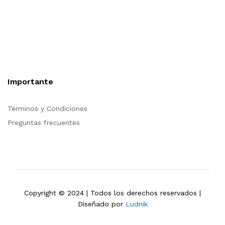
Nuestra sitio ofrece la opción de compra en línea, es
necesario registrarse para poder realizar cualquier compra en
nuestro sitio, si desea mayor información acerca del
funcionamiento de nuestra tienda en línea no dude en
contactarnos, estamos para servirle.
Importante
Términos y Condiciones
Preguntas frecuentes
Copyright © 2024 | Todos los derechos reservados |
Diseñado por
Ludnik