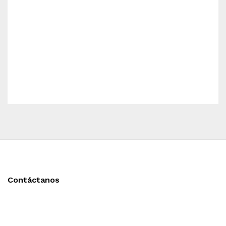
Contáctanos
Llámanos y cotiza sin compromiso
Tel: (0181) 8478-6813