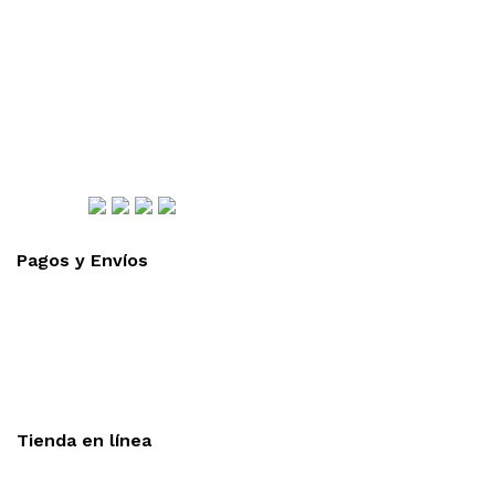
Tel: (0181) 8478-6814
Lázaro Cárdenas #4868
Col. Cumbres 1er Sector,
CP 64610, Monterrey, N.L., México
gerencia@importadorapromocional.com
Síguenos
Pagos y Envíos
Aceptamos todas las tarjetas
Envíos a toda la republica
Entrega express en 48 hrs.
Tienda en línea