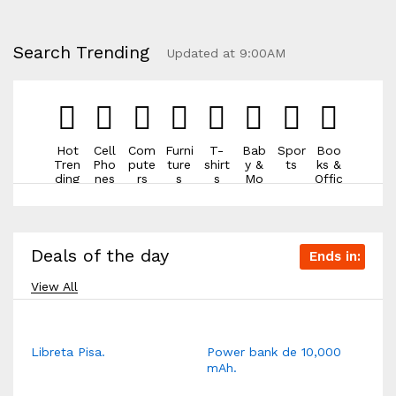
Search Trending
Updated at 9:00AM
Hot
Cell
Com
Furni
T-
Bab
Spor
Boo
Tren
Pho
pute
ture
shirt
y &
ts
ks &
ding
nes
rs
s
s
Mo
Offic
m
e
Deals of the day
#television
#television
#television
#television
#camera
#camera
#camera
#chair
#chair
#sneaker
#sneaker
#camera
#camera
#camera
#camera
#watch
#watch
#watch
#sneaker
#sneaker
#sneaker
#watch
#watch
#watch
#watch
#xbox
#xbox
Ends in:
#phone
#phone
#chair
#xbox
#xbox
#xbox
#xbox
#xbox
#xbox
View All
Cars
#sneaker
#laptop
#laptop
#phone
#phone
#phone
#phone
#phone
#phone
#laptop
#laptop
#laptop
#laptop
#laptop
#laptop
#book
#book
#xbox
#headphone
#headphone
#speaker
#speaker
#speaker
#speaker
#speaker
#speaker
#gopro
#headphone
#headphone
#headphone
#headphone
#headphone
#headphone
#camping
#camping
#lipstick
Libreta Pisa.
Power bank de 10,000
mAh.
#phone
#laptop
#speaker
#book