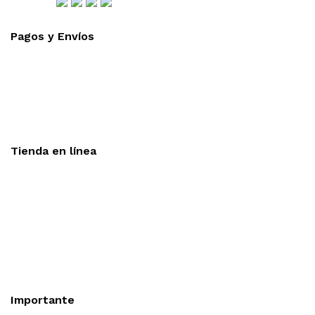
Síguenos
Pagos y Envíos
Aceptamos todas las tarjetas
Envíos a toda la republica
Entrega express en 48 hrs.
Tienda en línea
Nuestra sitio ofrece la opción de compra en línea, es
necesario registrarse para poder realizar cualquier compra en
nuestro sitio, si desea mayor información acerca del
funcionamiento de nuestra tienda en línea no dude en
contactarnos, estamos para servirle.
Importante