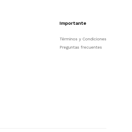
Importante
pción de compra en
Términos y Condiciones
trarse para poder
Preguntas frecuentes
n nuestro sitio, si
ión acerca del
tienda en línea no
s para servirle.