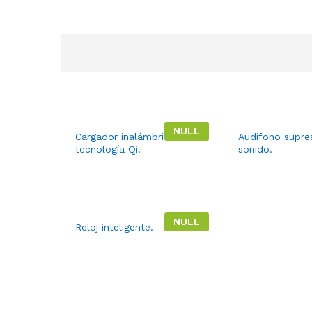
NULL
Cargador inalámbrico con
Audífono supre
tecnología Qi.
sonido.
NULL
Reloj inteligente.