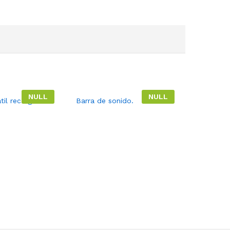
NULL
NULL
til recargable.
Barra de sonido.