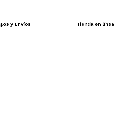
gos y Envíos
Tienda en línea
Nuestra sitio ofrece la o
eptamos todas las tarjetas
línea, es necesario regis
víos a toda la republica
realizar cualquier compra e
trega express en 48 hrs.
desea mayor informac
funcionamiento de nuestra 
dude en contactarnos, estamo