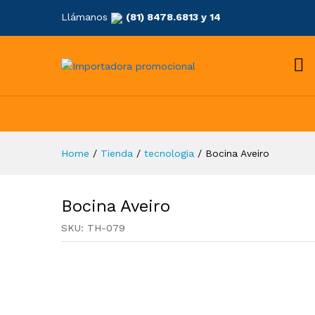
Llámanos
(81) 8478.6813 y 14
Home
/
Tienda
/
tecnologia
/
Bocina Aveiro
Bocina Aveiro
SKU:
TH-079