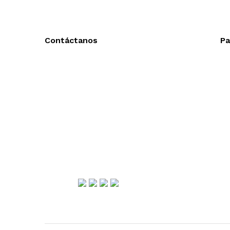
Contáctanos
Pa
Llámanos y cotiza sin compromiso
Ac
Tel: (0181) 8478-6813
En
Tel: (0181) 8478-6814
En
Lázaro Cárdenas #4868
Col. Cumbres 1er Sector,
CP 64610, Monterrey, N.L., México
gerencia@importadorapromocional.com
Síguenos