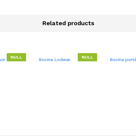
Related products
NULL
NULL
sor del
Bocina Lodwar.
Bocina portá