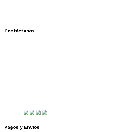
Contáctanos
Llámanos y cotiza sin compromiso
Tel: (0181) 8478-6813
Tel: (0181) 8478-6814
Lázaro Cárdenas #4868
Col. Cumbres 1er Sector,
CP 64610, Monterrey, N.L., México
gerencia@importadorapromocional.com
Síguenos
Pagos y Envíos