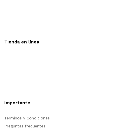
Aceptamos todas las tarjetas
Envíos a toda la republica
Entrega express en 48 hrs.
Tienda en línea
Nuestra sitio ofrece la opción de compra en línea, es
necesario registrarse para poder realizar cualquier compra en
nuestro sitio, si desea mayor información acerca del
funcionamiento de nuestra tienda en línea no dude en
contactarnos, estamos para servirle.
Importante
Términos y Condiciones
Preguntas frecuentes