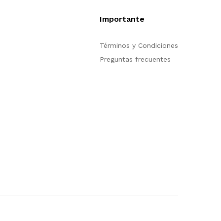
Importante
pción de compra en
Términos y Condiciones
trarse para poder
Preguntas frecuentes
n nuestro sitio, si
ión acerca del
tienda en línea no
s para servirle.