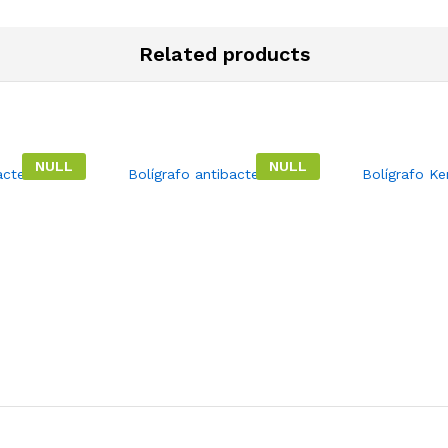
Related products
NULL
NULL
cterial.
Bolígrafo antibacterial.
Bolígrafo Ke