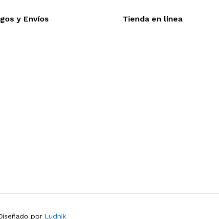
gos y Envíos
Tienda en línea
Nuestra sitio ofrece la o
eptamos todas las tarjetas
línea, es necesario regis
víos a toda la republica
realizar cualquier compra e
trega express en 48 hrs.
desea mayor informac
funcionamiento de nuestra 
dude en contactarnos, estamo
 Diseñado por
Ludnik