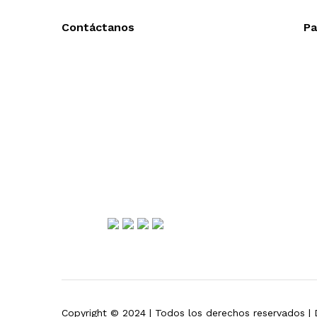
Contáctanos
Pa
Llámanos y cotiza sin compromiso
Ac
Tel: (0181) 8478-6813
En
Tel: (0181) 8478-6814
En
Lázaro Cárdenas #4868
Col. Cumbres 1er Sector,
CP 64610, Monterrey, N.L., México
gerencia@importadorapromocional.com
Síguenos
Copyright © 2024 | Todos los derechos reservados |