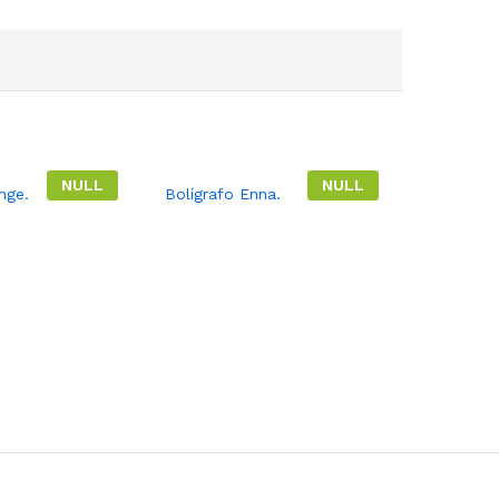
NULL
NULL
nge.
Bolígrafo Enna.