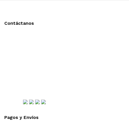
Contáctanos
Llámanos y cotiza sin compromiso
Tel: (0181) 8478-6813
Tel: (0181) 8478-6814
Lázaro Cárdenas #4868
Col. Cumbres 1er Sector,
CP 64610, Monterrey, N.L., México
gerencia@importadorapromocional.com
Síguenos
Pagos y Envíos