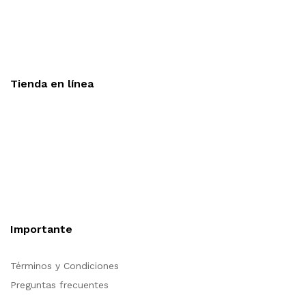
Aceptamos todas las tarjetas
Envíos a toda la republica
Entrega express en 48 hrs.
Tienda en línea
Nuestra sitio ofrece la opción de compra en línea, es
necesario registrarse para poder realizar cualquier compra en
nuestro sitio, si desea mayor información acerca del
funcionamiento de nuestra tienda en línea no dude en
contactarnos, estamos para servirle.
Importante
Términos y Condiciones
Preguntas frecuentes