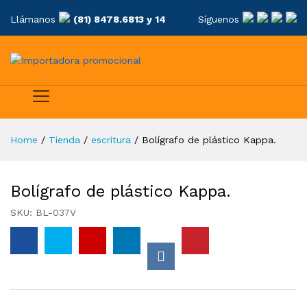
Llámanos
(81) 8478.6813 y 14
Síguenos
Home
/
Tienda
/
escritura
/
Bolígrafo de plástico Kappa.
Bolígrafo de plástico Kappa.
SKU:
BL-037V