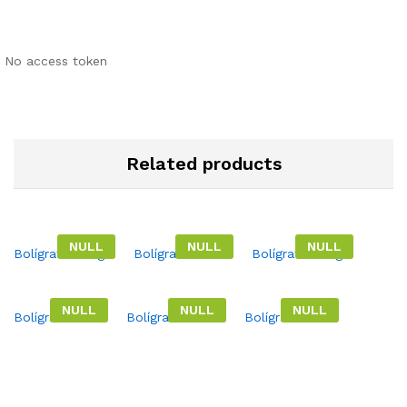
No access token
Related products
NULL
NULL
NULL
Bolígrafo Kenge.
Bolígrafo Lisala.
Bolígrafo Kenge.
NULL
NULL
NULL
Bolígrafo Enna.
Bolígrafo Lisala.
Bolígrafo Enna.