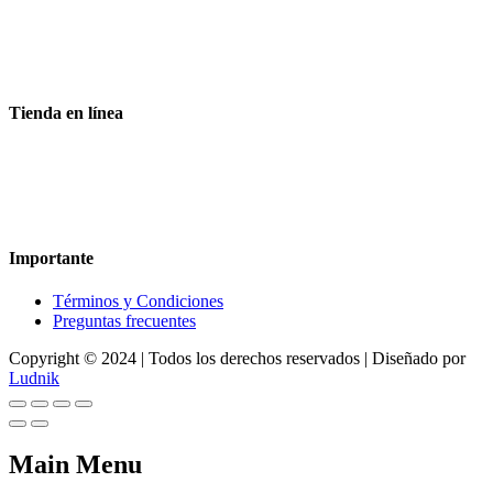
Aceptamos todas las tarjetas
Envíos a toda la republica
Entrega express en 48 hrs.
Tienda en línea
Nuestra sitio ofrece la opción de compra en línea, es necesario
registrarse para poder realizar cualquier compra en nuestro sitio, si
desea mayor información acerca del funcionamiento de nuestra
tienda en línea no dude en contactarnos, estamos para servirle.
Importante
Términos y Condiciones
Preguntas frecuentes
Copyright © 2024 | Todos los derechos reservados | Diseñado por
Ludnik
Main Menu