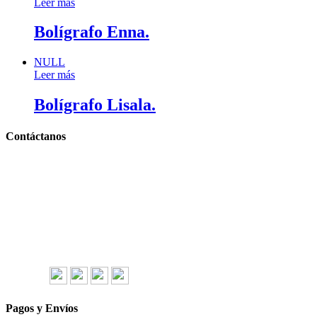
Leer más
Bolígrafo Enna.
NULL
Leer más
Bolígrafo Lisala.
Contáctanos
Llámanos y cotiza sin compromiso
Tel: (0181) 8478-6813
Tel: (0181) 8478-6814
Lázaro Cárdenas #4868
Col. Cumbres 1er Sector,
CP 64610, Monterrey, N.L., México
gerencia@importadorapromocional.com
Síguenos
Pagos y Envíos