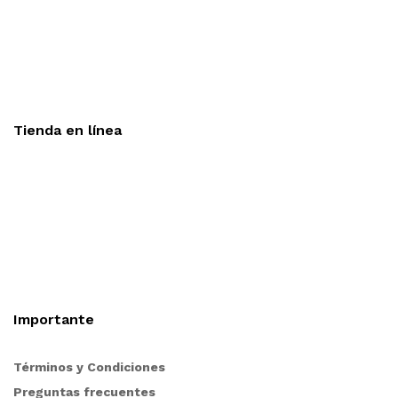
Aceptamos todas las tarjetas
Envíos a toda la republica
Entrega express en 48 hrs.
Tienda en línea
Nuestra sitio ofrece la opción de compra en línea, es
necesario registrarse para poder realizar cualquier
compra en nuestro sitio, si desea mayor información
acerca del funcionamiento de nuestra tienda en línea no
dude en contactarnos, estamos para servirle.
Importante
Términos y Condiciones
Preguntas frecuentes