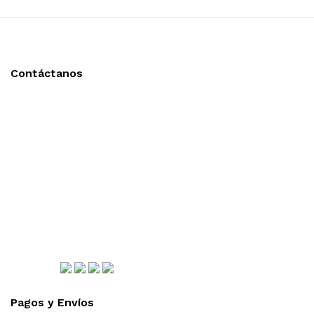
Contáctanos
Llámanos y cotiza sin compromiso
Tel: (0181) 8478-6813
Tel: (0181) 8478-6814
Lázaro Cárdenas #4868
Col. Cumbres 1er Sector,
CP 64610, Monterrey, N.L., México
gerencia@importadorapromocional.com
Síguenos
Pagos y Envíos