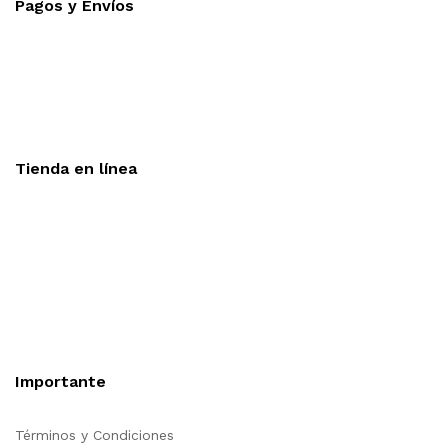
Pagos y Envíos
Aceptamos todas las tarjetas
Envíos a toda la republica
Entrega express en 48 hrs.
Tienda en línea
Nuestra sitio ofrece la opción de compra en línea, es
necesario registrarse para poder realizar cualquier compra en
nuestro sitio, si desea mayor información acerca del
funcionamiento de nuestra tienda en línea no dude en
contactarnos, estamos para servirle.
Importante
Términos y Condiciones