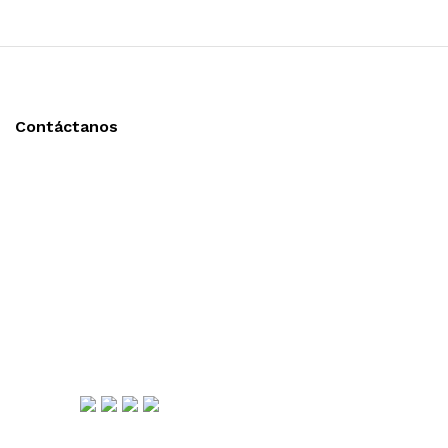
Contáctanos
Llámanos y cotiza sin compromiso
Tel: (0181) 8478-6813
Tel: (0181) 8478-6814
Lázaro Cárdenas #4868
Col. Cumbres 1er Sector,
CP 64610, Monterrey, N.L., México
gerencia@importadorapromocional.com
Síguenos