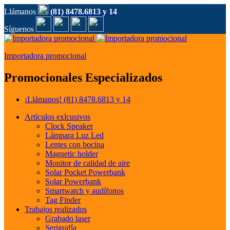
Llámanos
(81) 8478.6813 y 14
Síguenos
Importadora promocional
Promocionales Especializados
¡Llámanos!
(81) 8478.6813 y 14
Artículos exlcusivos
Clock Speaker
Lámpara Luz Led
Lentes con bocina
Magnetic holder
Monitor de calidad de aire
Solar Pocket Powerbank
Solar Powerbank
Smartwatch y audífonos
Tag Finder
Trabajos realizados
Grabado laser
Serigrafía