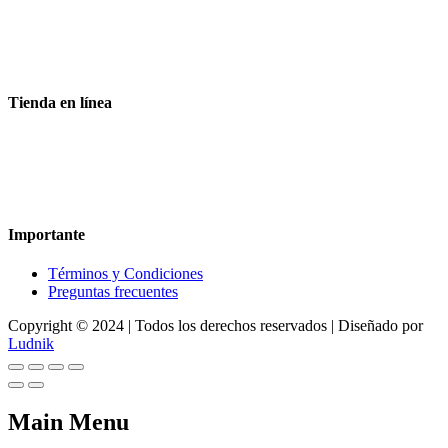
Aceptamos todas las tarjetas
Envíos a toda la republica
Entrega express en 48 hrs.
Tienda en línea
Nuestra sitio ofrece la opción de compra en línea, es necesario
registrarse para poder realizar cualquier compra en nuestro sitio, si
desea mayor información acerca del funcionamiento de nuestra
tienda en línea no dude en contactarnos, estamos para servirle.
Importante
Términos y Condiciones
Preguntas frecuentes
Copyright © 2024 | Todos los derechos reservados | Diseñado por
Ludnik
Main Menu