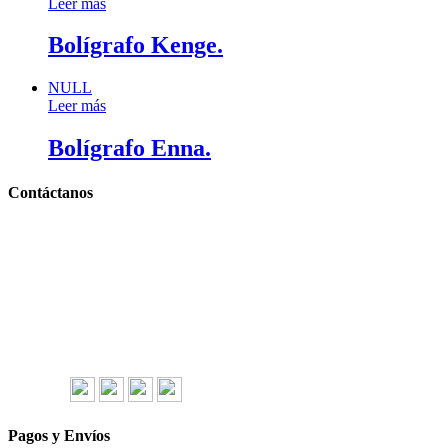
Leer más
Bolígrafo Kenge.
NULL
Leer más
Bolígrafo Enna.
Contáctanos
Llámanos y cotiza sin compromiso
Tel: (0181) 8478-6813
Tel: (0181) 8478-6814
Lázaro Cárdenas #4868
Col. Cumbres 1er Sector,
CP 64610, Monterrey, N.L., México
gerencia@importadorapromocional.com
Síguenos
Pagos y Envíos