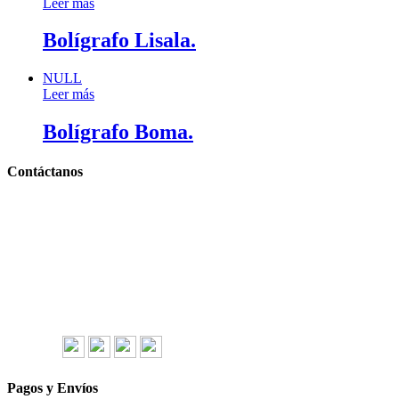
Leer más
Bolígrafo Lisala.
NULL
Leer más
Bolígrafo Boma.
Contáctanos
Llámanos y cotiza sin compromiso
Tel: (0181) 8478-6813
Tel: (0181) 8478-6814
Lázaro Cárdenas #4868
Col. Cumbres 1er Sector,
CP 64610, Monterrey, N.L., México
gerencia@importadorapromocional.com
Síguenos
Pagos y Envíos