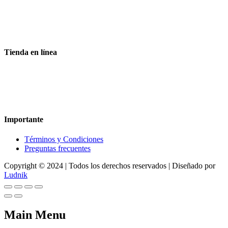
Aceptamos todas las tarjetas
Envíos a toda la republica
Entrega express en 48 hrs.
Tienda en línea
Nuestra sitio ofrece la opción de compra en línea, es necesario
registrarse para poder realizar cualquier compra en nuestro sitio, si
desea mayor información acerca del funcionamiento de nuestra
tienda en línea no dude en contactarnos, estamos para servirle.
Importante
Términos y Condiciones
Preguntas frecuentes
Copyright © 2024 | Todos los derechos reservados | Diseñado por
Ludnik
Main Menu