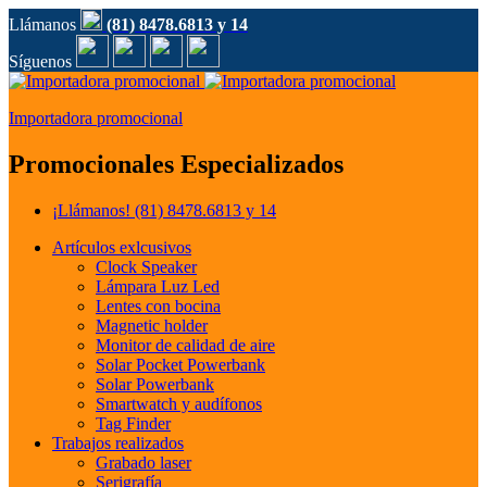
Llámanos
(81) 8478.6813 y 14
Síguenos
Importadora promocional
Promocionales Especializados
¡Llámanos!
(81) 8478.6813 y 14
Artículos exlcusivos
Clock Speaker
Lámpara Luz Led
Lentes con bocina
Magnetic holder
Monitor de calidad de aire
Solar Pocket Powerbank
Solar Powerbank
Smartwatch y audífonos
Tag Finder
Trabajos realizados
Grabado laser
Serigrafía