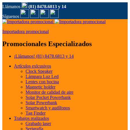
Llámanos
(81) 8478.6813 y 14
Síguenos
Importadora promocional
Promocionales Especializados
¡Llámanos!
(81) 8478.6813 y 14
Artículos exlcusivos
Clock Speaker
Lámpara Luz Led
Lentes con bocina
Magnetic holder
Monitor de calidad de aire
Solar Pocket Powerbank
Solar Powerbank
Smartwatch y audífonos
Tag Finder
Trabajos realizados
Grabado laser
Serigrafía