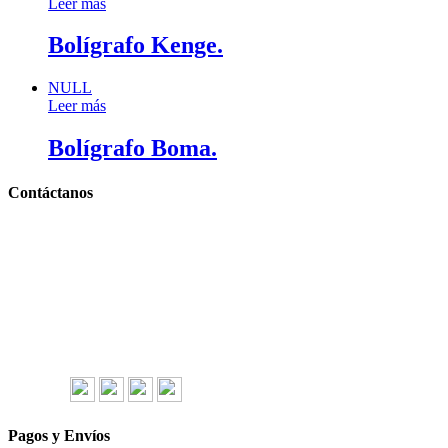
Leer más
Bolígrafo Kenge.
NULL
Leer más
Bolígrafo Boma.
Contáctanos
Llámanos y cotiza sin compromiso
Tel: (0181) 8478-6813
Tel: (0181) 8478-6814
Lázaro Cárdenas #4868
Col. Cumbres 1er Sector,
CP 64610, Monterrey, N.L., México
gerencia@importadorapromocional.com
Síguenos
Pagos y Envíos