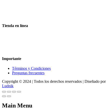
Aceptamos todas las tarjetas
Envíos a toda la republica
Entrega express en 48 hrs.
Tienda en línea
Nuestra sitio ofrece la opción de compra en línea, es necesario
registrarse para poder realizar cualquier compra en nuestro sitio, si
desea mayor información acerca del funcionamiento de nuestra
tienda en línea no dude en contactarnos, estamos para servirle.
Importante
Términos y Condiciones
Preguntas frecuentes
Copyright © 2024 | Todos los derechos reservados | Diseñado por
Ludnik
Main Menu