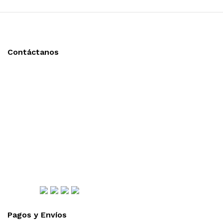
Contáctanos
Llámanos y cotiza sin compromiso
Tel: (0181) 8478-6813
Tel: (0181) 8478-6814
Lázaro Cárdenas #4868
Col. Cumbres 1er Sector,
CP 64610, Monterrey, N.L., México
gerencia@importadorapromocional.com
Síguenos
Pagos y Envíos