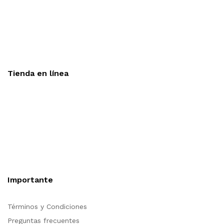
Aceptamos todas las tarjetas
Envíos a toda la republica
Entrega express en 48 hrs.
Tienda en línea
Nuestra sitio ofrece la opción de compra en línea, es
necesario registrarse para poder realizar cualquier compra en
nuestro sitio, si desea mayor información acerca del
funcionamiento de nuestra tienda en línea no dude en
contactarnos, estamos para servirle.
Importante
Términos y Condiciones
Preguntas frecuentes