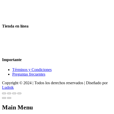
Aceptamos todas las tarjetas
Envíos a toda la republica
Entrega express en 48 hrs.
Tienda en línea
Nuestra sitio ofrece la opción de compra en línea, es necesario
registrarse para poder realizar cualquier compra en nuestro sitio, si
desea mayor información acerca del funcionamiento de nuestra
tienda en línea no dude en contactarnos, estamos para servirle.
Importante
Términos y Condiciones
Preguntas frecuentes
Copyright © 2024 | Todos los derechos reservados | Diseñado por
Ludnik
Main Menu