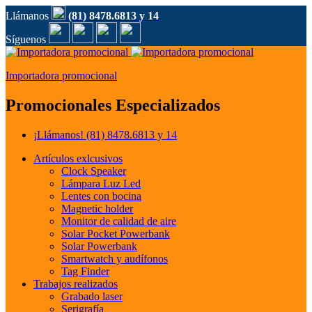
Llámanos
(81) 8478.6813 y 14
Síguenos
Importadora promocional
Promocionales Especializados
¡Llámanos!
(81) 8478.6813 y 14
Artículos exlcusivos
Clock Speaker
Lámpara Luz Led
Lentes con bocina
Magnetic holder
Monitor de calidad de aire
Solar Pocket Powerbank
Solar Powerbank
Smartwatch y audífonos
Tag Finder
Trabajos realizados
Grabado laser
Serigrafía