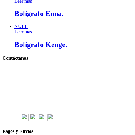
Leer más
Bolígrafo Enna.
NULL
Leer más
Bolígrafo Kenge.
Contáctanos
Llámanos y cotiza sin compromiso
Tel: (0181) 8478-6813
Tel: (0181) 8478-6814
Lázaro Cárdenas #4868
Col. Cumbres 1er Sector,
CP 64610, Monterrey, N.L., México
gerencia@importadorapromocional.com
Síguenos
Pagos y Envíos