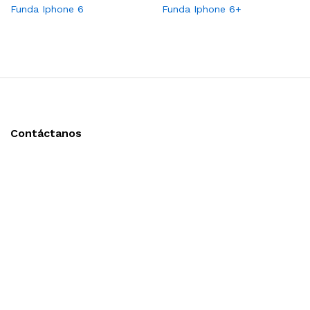
Funda Iphone 6
Funda Iphone 6+
Contáctanos
Llámanos y cotiza sin compromiso
Tel: (0181) 8478-6813
Tel: (0181) 8478-6814
Lázaro Cárdenas #4868
Col. Cumbres 1er Sector,
CP 64610, Monterrey, N.L., México
gerencia@importadorapromocional.com