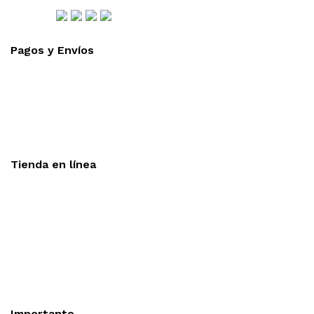
Síguenos
Pagos y Envíos
Aceptamos todas las tarjetas
Envíos a toda la republica
Entrega express en 48 hrs.
Tienda en línea
Nuestra sitio ofrece la opción de compra en línea, es
necesario registrarse para poder realizar cualquier compra en
nuestro sitio, si desea mayor información acerca del
funcionamiento de nuestra tienda en línea no dude en
contactarnos, estamos para servirle.
Importante