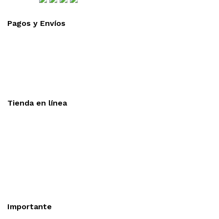
Pagos y Envíos
Aceptamos todas las tarjetas
Envíos a toda la republica
Entrega express en 48 hrs.
Tienda en línea
Nuestra sitio ofrece la opción de compra en línea, es
necesario registrarse para poder realizar cualquier compra en
nuestro sitio, si desea mayor información acerca del
funcionamiento de nuestra tienda en línea no dude en
contactarnos, estamos para servirle.
Importante