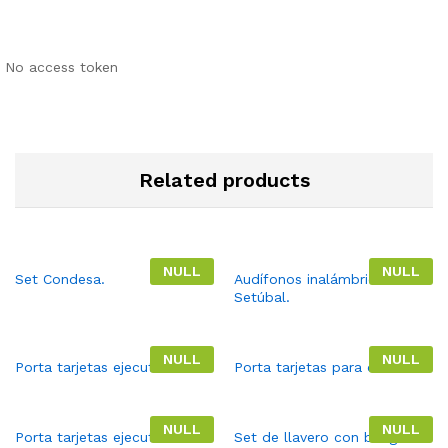
No access token
Related products
NULL
NULL
Set Condesa.
Audífonos inalámbricos
Setúbal.
NULL
NULL
Porta tarjetas ejecutivo.
Porta tarjetas para celular.
NULL
NULL
Porta tarjetas ejecutivo.
Set de llavero con bolígrafo.