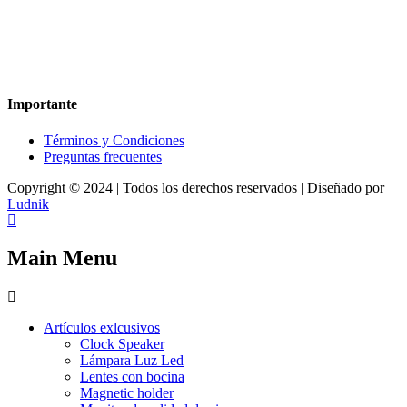
Nuestra sitio ofrece la opción de compra en línea, es necesario
registrarse para poder realizar cualquier compra en nuestro sitio, si
desea mayor información acerca del funcionamiento de nuestra
tienda en línea no dude en contactarnos, estamos para servirle.
Importante
Términos y Condiciones
Preguntas frecuentes
Copyright © 2024 | Todos los derechos reservados | Diseñado por
Ludnik
Main Menu
Artículos exlcusivos
Clock Speaker
Lámpara Luz Led
Lentes con bocina
Magnetic holder