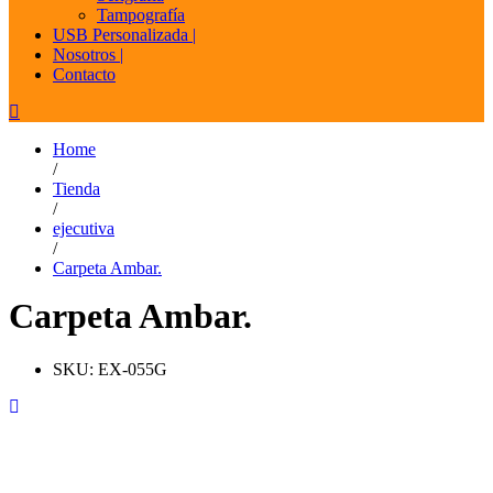
Tampografía
USB Personalizada |
Nosotros |
Contacto
Home
/
Tienda
/
ejecutiva
/
Carpeta Ambar.
Carpeta Ambar.
SKU:
EX-055G