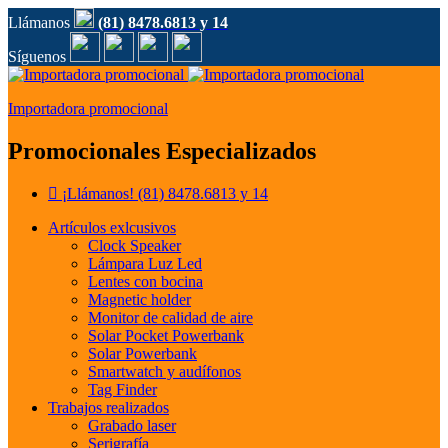
Llámanos
(81) 8478.6813 y 14
Síguenos
Importadora promocional
Promocionales Especializados
¡Llámanos!
(81) 8478.6813 y 14
Artículos exlcusivos
Clock Speaker
Lámpara Luz Led
Lentes con bocina
Magnetic holder
Monitor de calidad de aire
Solar Pocket Powerbank
Solar Powerbank
Smartwatch y audífonos
Tag Finder
Trabajos realizados
Grabado laser
Serigrafía