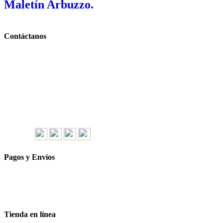
Maletín Arbuzzo.
Contáctanos
Llámanos y cotiza sin compromiso
Tel: (0181) 8478-6813
Tel: (0181) 8478-6814
Lázaro Cárdenas #4868
Col. Cumbres 1er Sector,
CP 64610, Monterrey, N.L., México
gerencia@importadorapromocional.com
Síguenos
Pagos y Envíos
Aceptamos todas las tarjetas
Envíos a toda la republica
Entrega express en 48 hrs.
Tienda en línea