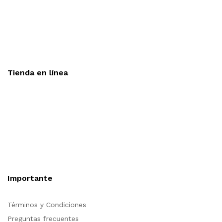
Aceptamos todas las tarjetas
Envíos a toda la republica
Entrega express en 48 hrs.
Tienda en línea
Nuestra sitio ofrece la opción de compra en línea, es
necesario registrarse para poder realizar cualquier compra en
nuestro sitio, si desea mayor información acerca del
funcionamiento de nuestra tienda en línea no dude en
contactarnos, estamos para servirle.
Importante
Términos y Condiciones
Preguntas frecuentes