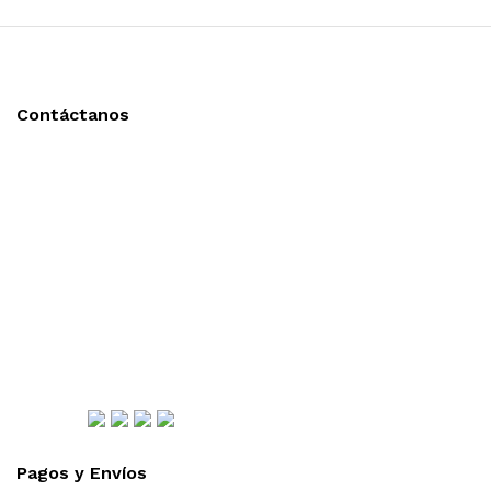
Contáctanos
Llámanos y cotiza sin compromiso
Tel: (0181) 8478-6813
Tel: (0181) 8478-6814
Lázaro Cárdenas #4868
Col. Cumbres 1er Sector,
CP 64610, Monterrey, N.L., México
gerencia@importadorapromocional.com
Síguenos
Pagos y Envíos