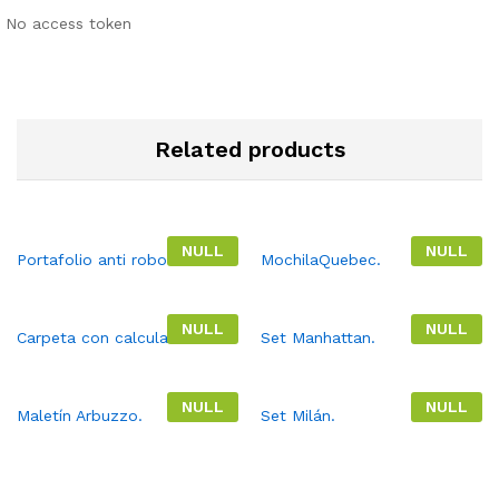
No access token
Related products
NULL
NULL
Portafolio anti robo.
MochilaQuebec.
NULL
NULL
Carpeta con calculadora.
Set Manhattan.
NULL
NULL
Maletín Arbuzzo.
Set Milán.