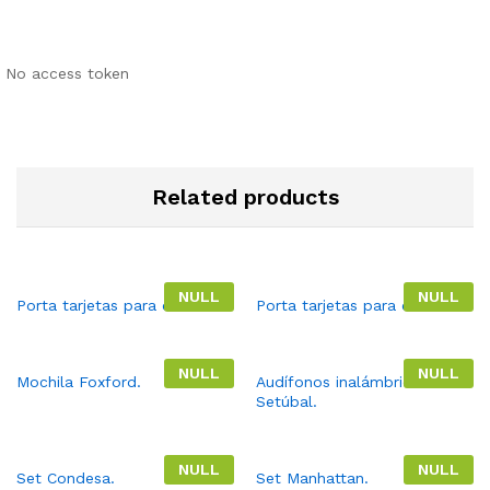
No access token
Related products
NULL
NULL
Porta tarjetas para celular.
Porta tarjetas para celular.
NULL
NULL
Mochila Foxford.
Audífonos inalámbricos
Setúbal.
NULL
NULL
Set Condesa.
Set Manhattan.