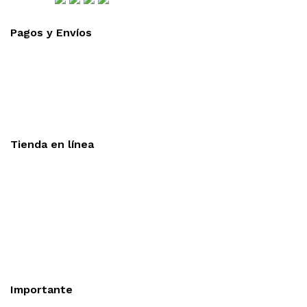
Pagos y Envíos
Aceptamos todas las tarjetas
Envíos a toda la republica
Entrega express en 48 hrs.
Tienda en línea
Nuestra sitio ofrece la opción de compra en línea, es
necesario registrarse para poder realizar cualquier compra en
nuestro sitio, si desea mayor información acerca del
funcionamiento de nuestra tienda en línea no dude en
contactarnos, estamos para servirle.
Importante