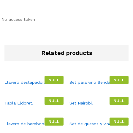
No access token
Related products
NULL
NULL
Llavero destapador.
Set para vino Sendai.
NULL
NULL
Tabla Eldoret.
Set Nairobi.
NULL
NULL
Llavero de bamboo Fahan.
Set de quesos y vinos.