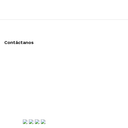
Contáctanos
Llámanos y cotiza sin compromiso
Tel: (0181) 8478-6813
Tel: (0181) 8478-6814
Lázaro Cárdenas #4868
Col. Cumbres 1er Sector,
CP 64610, Monterrey, N.L., México
gerencia@importadorapromocional.com
Síguenos