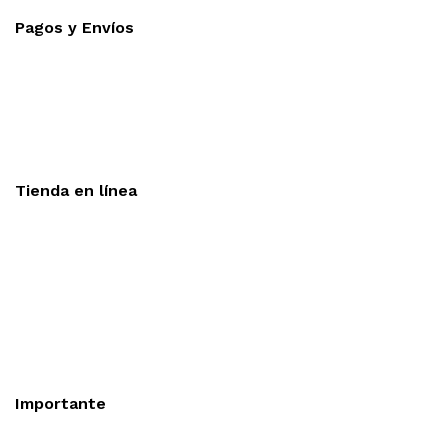
Pagos y Envíos
Aceptamos todas las tarjetas
Envíos a toda la republica
Entrega express en 48 hrs.
Tienda en línea
Nuestra sitio ofrece la opción de compra en línea, es
necesario registrarse para poder realizar cualquier compra en
nuestro sitio, si desea mayor información acerca del
funcionamiento de nuestra tienda en línea no dude en
contactarnos, estamos para servirle.
Importante