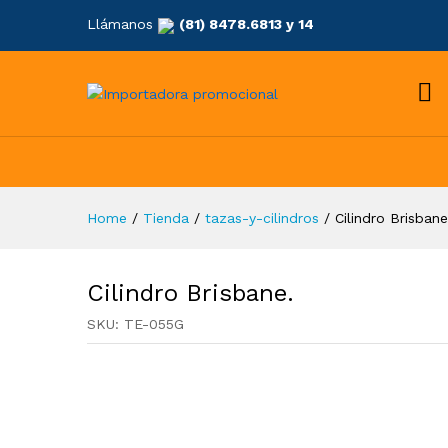
Llámanos
(81) 8478.6813 y 14
Home
/
Tienda
/
tazas-y-cilindros
/
Cilindro Brisbane
Cilindro Brisbane.
SKU:
TE-055G