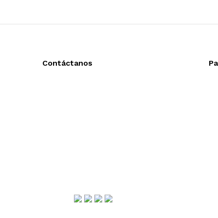
Contáctanos
Pa
Llámanos y cotiza sin compromiso
Ac
Tel: (0181) 8478-6813
En
Tel: (0181) 8478-6814
En
Lázaro Cárdenas #4868
Col. Cumbres 1er Sector,
CP 64610, Monterrey, N.L., México
gerencia@importadorapromocional.com
Síguenos