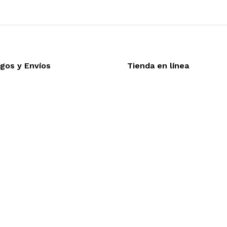
gos y Envíos
Tienda en línea
Nuestra sitio ofrece la o
eptamos todas las tarjetas
línea, es necesario regis
víos a toda la republica
realizar cualquier compra e
trega express en 48 hrs.
desea mayor informac
funcionamiento de nuestra 
dude en contactarnos, estamo