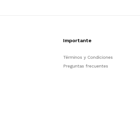
Importante
pción de compra en
Términos y Condiciones
trarse para poder
Preguntas frecuentes
n nuestro sitio, si
ión acerca del
tienda en línea no
s para servirle.