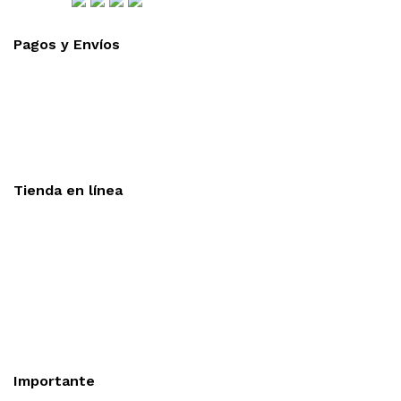
Pagos y Envíos
Aceptamos todas las tarjetas
Envíos a toda la republica
Entrega express en 48 hrs.
Tienda en línea
Nuestra sitio ofrece la opción de compra en línea, es
necesario registrarse para poder realizar cualquier compra en
nuestro sitio, si desea mayor información acerca del
funcionamiento de nuestra tienda en línea no dude en
contactarnos, estamos para servirle.
Importante