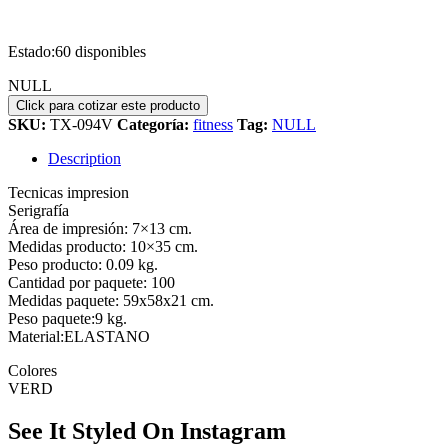
Estado:
60 disponibles
NULL
SKU:
TX-094V
Categoría:
fitness
Tag:
NULL
Description
Tecnicas impresion
Serigrafía
Área de impresión: 7×13 cm.
Medidas producto: 10×35 cm.
Peso producto: 0.09 kg.
Cantidad por paquete: 100
Medidas paquete: 59x58x21 cm.
Peso paquete:9 kg.
Material:ELASTANO
Colores
VERD
See It Styled On Instagram