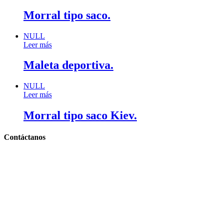
Morral tipo saco.
NULL
Leer más
Maleta deportiva.
NULL
Leer más
Morral tipo saco Kiev.
Contáctanos
Llámanos y cotiza sin compromiso
Tel: (0181) 8478-6813
Tel: (0181) 8478-6814
Lázaro Cárdenas #4868
Col. Cumbres 1er Sector,
CP 64610, Monterrey, N.L., México