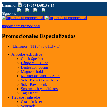
Llámanos
(81) 8478.6813 y 14
Síguenos
Importadora promocional
Promocionales Especializados
¡Llámanos!
(81) 8478.6813 y 14
Artículos exlcusivos
Clock Speaker
Lámpara Luz Led
Lentes con bocina
Magnetic holder
Monitor de calidad de aire
Solar Pocket Powerbank
Solar Powerbank
Smartwatch y audífonos
Tag Finder
Trabajos realizados
Grabado laser
Serigrafía