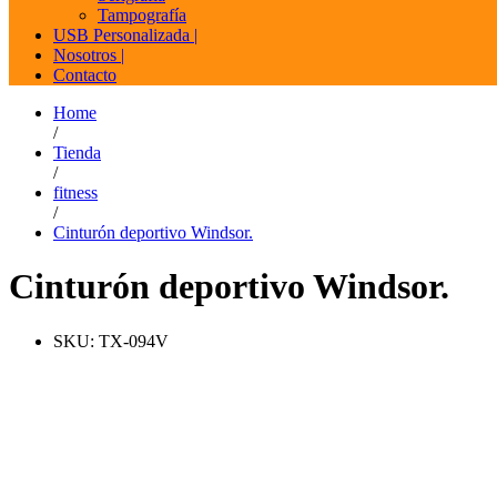
Tampografía
USB Personalizada |
Nosotros |
Contacto
Home
/
Tienda
/
fitness
/
Cinturón deportivo Windsor.
Cinturón deportivo Windsor.
SKU:
TX-094V