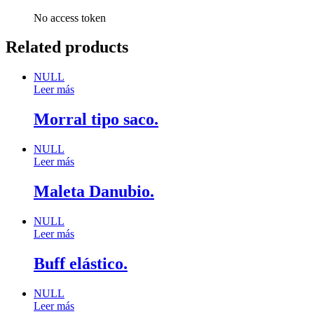
No access token
Related products
NULL
Leer más
Morral tipo saco.
NULL
Leer más
Maleta Danubio.
NULL
Leer más
Buff elástico.
NULL
Leer más