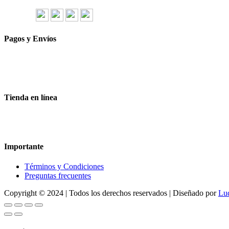
gerencia@importadorapromocional.com
Síguenos
Pagos y Envíos
Aceptamos todas las tarjetas
Envíos a toda la republica
Entrega express en 48 hrs.
Tienda en línea
Nuestra sitio ofrece la opción de compra en línea, es necesario regist
dude en contactarnos, estamos para servirle.
Importante
Términos y Condiciones
Preguntas frecuentes
Copyright © 2024 | Todos los derechos reservados | Diseñado por
Lu