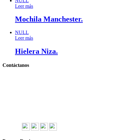
NULL
Leer más
Mochila Manchester.
NULL
Leer más
Hielera Niza.
Contáctanos
Llámanos y cotiza sin compromiso
Tel: (0181) 8478-6813
Tel: (0181) 8478-6814
Lázaro Cárdenas #4868
Col. Cumbres 1er Sector,
CP 64610, Monterrey, N.L., México
gerencia@importadorapromocional.com
Síguenos