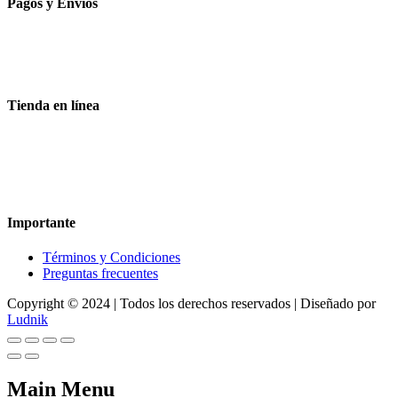
Pagos y Envíos
Aceptamos todas las tarjetas
Envíos a toda la republica
Entrega express en 48 hrs.
Tienda en línea
Nuestra sitio ofrece la opción de compra en línea, es necesario
registrarse para poder realizar cualquier compra en nuestro sitio, si
desea mayor información acerca del funcionamiento de nuestra
tienda en línea no dude en contactarnos, estamos para servirle.
Importante
Términos y Condiciones
Preguntas frecuentes
Copyright © 2024 | Todos los derechos reservados | Diseñado por
Ludnik
Main Menu