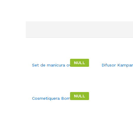
NULL
Set de manicura ovalado.
Difusor Kampar
NULL
Cosmetiquera Bomet.