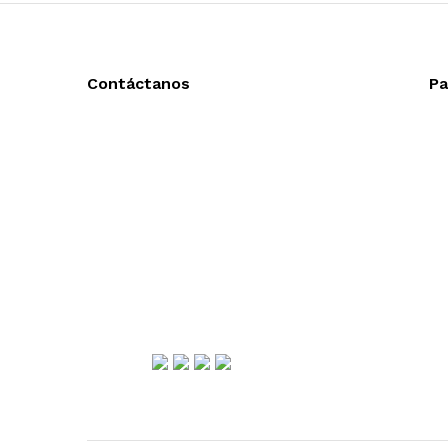
Contáctanos
Pa
Llámanos y cotiza sin compromiso
Ac
Tel: (0181) 8478-6813
En
Tel: (0181) 8478-6814
En
Lázaro Cárdenas #4868
Col. Cumbres 1er Sector,
CP 64610, Monterrey, N.L., México
gerencia@importadorapromocional.com
Síguenos