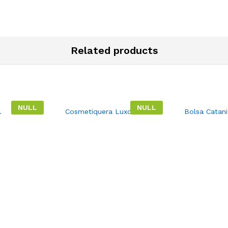
Related products
NULL
NULL
.
Cosmetiquera Luxor.
Bolsa Catani