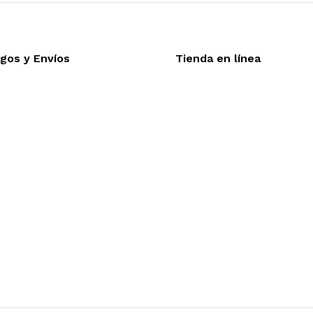
gos y Envíos
Tienda en línea
Nuestra sitio ofrece la o
eptamos todas las tarjetas
línea, es necesario regis
víos a toda la republica
realizar cualquier compra e
trega express en 48 hrs.
desea mayor informac
funcionamiento de nuestra 
dude en contactarnos, estamo