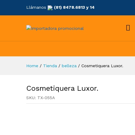
Llámanos
(81) 8478.6813 y 14
Home
/
Tienda
/
belleza
/
Cosmetiquera Luxor.
Cosmetiquera Luxor.
SKU:
TX-055A