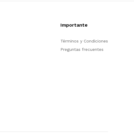
Importante
pción de compra en
Términos y Condiciones
trarse para poder
Preguntas frecuentes
n nuestro sitio, si
ión acerca del
tienda en línea no
s para servirle.