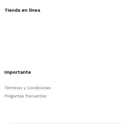
Tienda en línea
Nuestra sitio ofrece la opción de compra en línea, es
necesario registrarse para poder realizar cualquier compra en
nuestro sitio, si desea mayor información acerca del
funcionamiento de nuestra tienda en línea no dude en
contactarnos, estamos para servirle.
Importante
Términos y Condiciones
Preguntas frecuentes