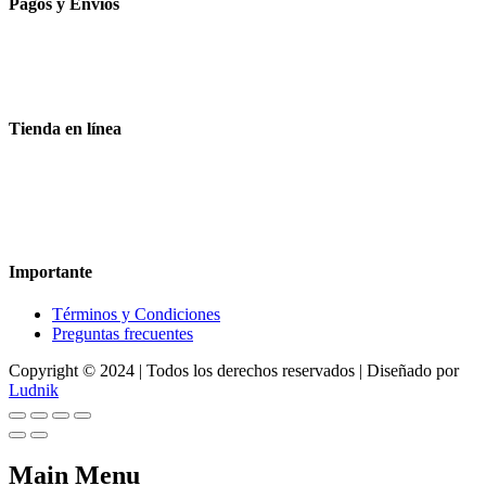
Pagos y Envíos
Aceptamos todas las tarjetas
Envíos a toda la republica
Entrega express en 48 hrs.
Tienda en línea
Nuestra sitio ofrece la opción de compra en línea, es necesario
registrarse para poder realizar cualquier compra en nuestro sitio, si
desea mayor información acerca del funcionamiento de nuestra
tienda en línea no dude en contactarnos, estamos para servirle.
Importante
Términos y Condiciones
Preguntas frecuentes
Copyright © 2024 | Todos los derechos reservados | Diseñado por
Ludnik
Main Menu