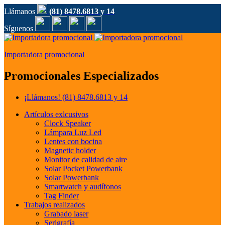
Llámanos
(81) 8478.6813 y 14
Síguenos
Importadora promocional
Promocionales Especializados
¡Llámanos!
(81) 8478.6813 y 14
Artículos exlcusivos
Clock Speaker
Lámpara Luz Led
Lentes con bocina
Magnetic holder
Monitor de calidad de aire
Solar Pocket Powerbank
Solar Powerbank
Smartwatch y audífonos
Tag Finder
Trabajos realizados
Grabado laser
Serigrafía