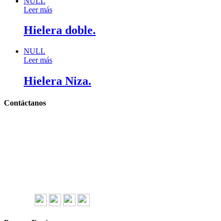
NULL
Leer más
Hielera doble.
NULL
Leer más
Hielera Niza.
Contáctanos
Llámanos y cotiza sin compromiso
Tel: (0181) 8478-6813
Tel: (0181) 8478-6814
Lázaro Cárdenas #4868
Col. Cumbres 1er Sector,
CP 64610, Monterrey, N.L., México
gerencia@importadorapromocional.com
Síguenos