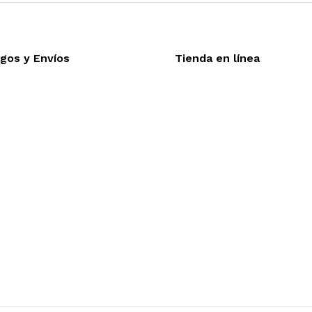
gos y Envíos
Tienda en línea
Nuestra sitio ofrece la o
eptamos todas las tarjetas
línea, es necesario regis
víos a toda la republica
realizar cualquier compra e
trega express en 48 hrs.
desea mayor informac
funcionamiento de nuestra 
dude en contactarnos, estamo