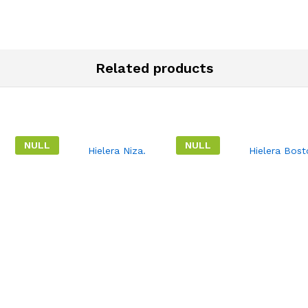
Related products
NULL
NULL
Hielera Niza.
Hielera Bost