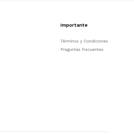
Importante
pción de compra en
Términos y Condiciones
trarse para poder
Preguntas frecuentes
n nuestro sitio, si
ión acerca del
tienda en línea no
s para servirle.