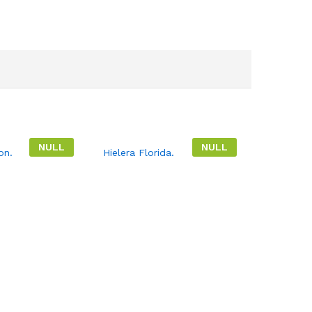
NULL
NULL
on.
Hielera Florida.