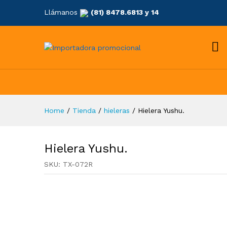
Llámanos
(81) 8478.6813 y 14
Home
/
Tienda
/
hieleras
/
Hielera Yushu.
Hielera Yushu.
SKU:
TX-072R