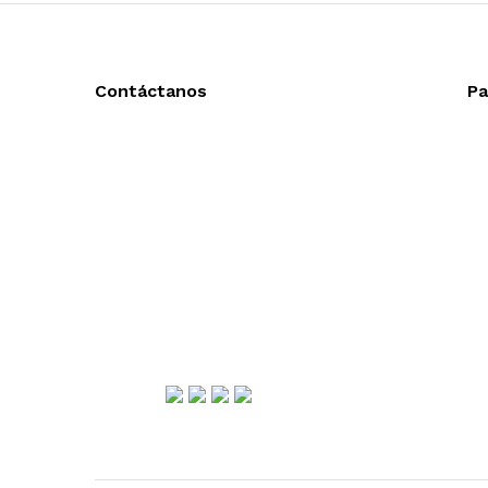
Contáctanos
Pa
Llámanos y cotiza sin compromiso
Ac
Tel: (0181) 8478-6813
En
Tel: (0181) 8478-6814
En
Lázaro Cárdenas #4868
Col. Cumbres 1er Sector,
CP 64610, Monterrey, N.L., México
gerencia@importadorapromocional.com
Síguenos