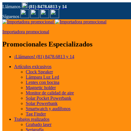
Llámanos
(81) 8478.6813 y 14
Síguenos
Importadora promocional
Promocionales Especializados
¡Llámanos!
(81) 8478.6813 y 14
Artículos exlcusivos
Clock Speaker
Lámpara Luz Led
Lentes con bocina
Magnetic holder
Monitor de calidad de aire
Solar Pocket Powerbank
Solar Powerbank
Smartwatch y audífonos
Tag Finder
Trabajos realizados
Grabado laser
Serigrafía