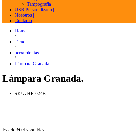
Tampografía
USB Personalizada |
Nosotros |
Contacto
Home
/
Tienda
/
herramientas
/
Lámpara Granada.
Lámpara Granada.
SKU:
HE-024R
Estado:
60 disponibles