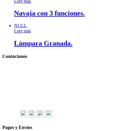
Leer más
Navaja con 3 funciones.
NULL
Leer más
Lámpara Granada.
Contáctanos
Llámanos y cotiza sin compromiso
Tel: (0181) 8478-6813
Tel: (0181) 8478-6814
Lázaro Cárdenas #4868
Col. Cumbres 1er Sector,
CP 64610, Monterrey, N.L., México
gerencia@importadorapromocional.com
Síguenos
Pagos y Envíos