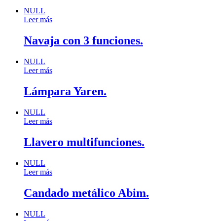
NULL
Leer más
Navaja con 3 funciones.
NULL
Leer más
Lámpara Yaren.
NULL
Leer más
Llavero multifunciones.
NULL
Leer más
Candado metálico Abim.
NULL