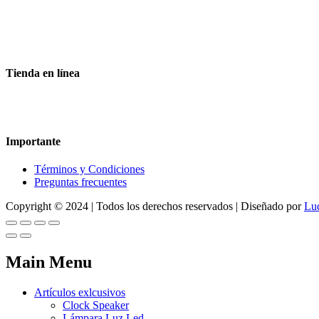
Aceptamos todas las tarjetas
Envíos a toda la republica
Entrega express en 48 hrs.
Tienda en línea
Nuestra sitio ofrece la opción de compra en línea, es necesario regist
dude en contactarnos, estamos para servirle.
Importante
Términos y Condiciones
Preguntas frecuentes
Copyright © 2024 | Todos los derechos reservados | Diseñado por
Lu
Main Menu
Artículos exlcusivos
Clock Speaker
Lámpara Luz Led