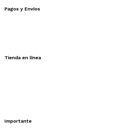
Pagos y Envíos
Aceptamos todas las tarjetas
Envíos a toda la republica
Entrega express en 48 hrs.
Tienda en línea
Nuestra sitio ofrece la opción de compra en línea, es
necesario registrarse para poder realizar cualquier compra en
nuestro sitio, si desea mayor información acerca del
funcionamiento de nuestra tienda en línea no dude en
contactarnos, estamos para servirle.
Importante