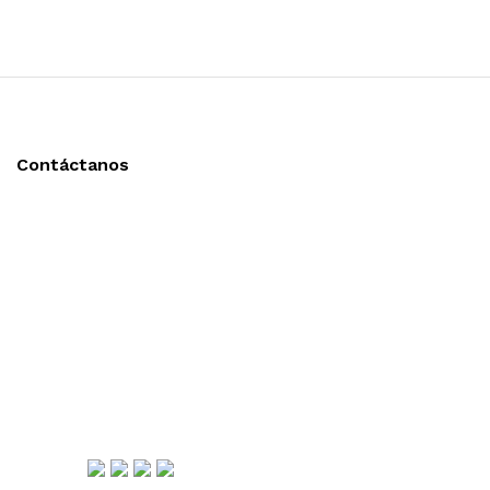
Contáctanos
Llámanos y cotiza sin compromiso
Tel: (0181) 8478-6813
Tel: (0181) 8478-6814
Lázaro Cárdenas #4868
Col. Cumbres 1er Sector,
CP 64610, Monterrey, N.L., México
gerencia@importadorapromocional.com
Síguenos