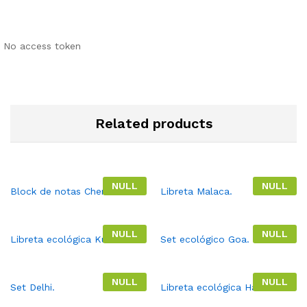
No access token
Related products
NULL
NULL
Block de notas Chennai.
Libreta Malaca.
NULL
NULL
Libreta ecológica Kuala.
Set ecológico Goa.
NULL
NULL
Set Delhi.
Libreta ecológica Hanoí.