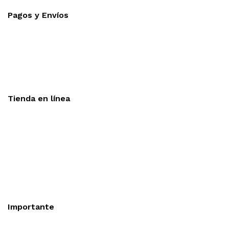
Pagos y Envíos
Aceptamos todas las tarjetas
Envíos a toda la republica
Entrega express en 48 hrs.
Tienda en línea
Nuestra sitio ofrece la opción de compra en línea, es
necesario registrarse para poder realizar cualquier compra en
nuestro sitio, si desea mayor información acerca del
funcionamiento de nuestra tienda en línea no dude en
contactarnos, estamos para servirle.
Importante