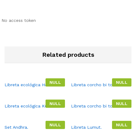
No access token
Related products
NULL
NULL
Libreta ecológica Hanoí.
Libreta corcho bi tono.
NULL
NULL
Libreta ecológica Kuala.
Libreta corcho bi tono.
NULL
NULL
Set Andhra.
Libreta Lumut.