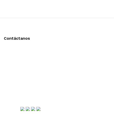
Contáctanos
Llámanos y cotiza sin compromiso
Tel: (0181) 8478-6813
Tel: (0181) 8478-6814
Lázaro Cárdenas #4868
Col. Cumbres 1er Sector,
CP 64610, Monterrey, N.L., México
gerencia@importadorapromocional.com
Síguenos