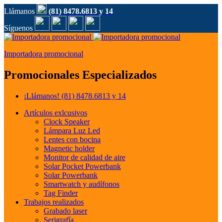
Llámanos
(81) 8478.6813 y 14
Síguenos
Importadora promocional
Promocionales Especializados
¡Llámanos!
(81) 8478.6813 y 14
Artículos exlcusivos
Clock Speaker
Lámpara Luz Led
Lentes con bocina
Magnetic holder
Monitor de calidad de aire
Solar Pocket Powerbank
Solar Powerbank
Smartwatch y audífonos
Tag Finder
Trabajos realizados
Grabado laser
Serigrafía