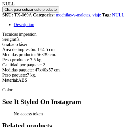
NULL
SKU:
TX-069A
Categories:
mochilas-y-maletas
,
viaje
Tag:
NULL
Description
Tecnicas impresion
Serigrafía
Grabado láser
Área de impresión: 1×4.5 cm.
Medidas producto: 56×39 cm.
Peso producto: 3.5 kg.
Cantidad por paquete: 2
Medidas paquete: 47x40x57 cm.
Peso paquete:7 kg.
Material:ABS
Color
See It Styled On Instagram
No access token
Related products