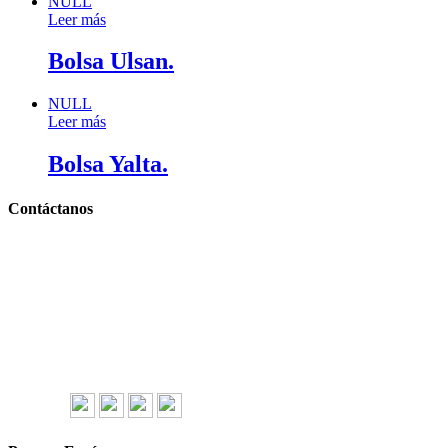
NULL
Leer más
Bolsa Ulsan.
NULL
Leer más
Bolsa Yalta.
Contáctanos
Llámanos y cotiza sin compromiso
Tel: (0181) 8478-6813
Tel: (0181) 8478-6814
Lázaro Cárdenas #4868
Col. Cumbres 1er Sector,
CP 64610, Monterrey, N.L., México
gerencia@importadorapromocional.com
Síguenos