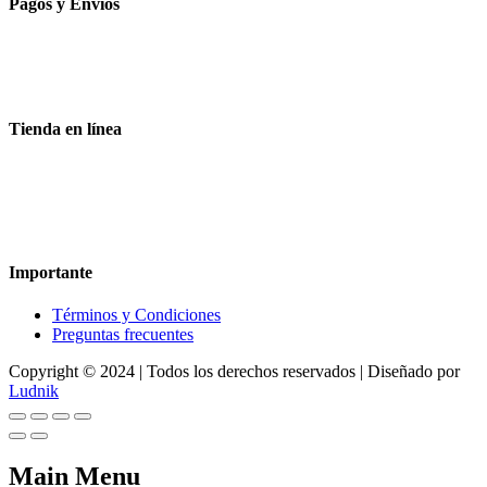
Pagos y Envíos
Aceptamos todas las tarjetas
Envíos a toda la republica
Entrega express en 48 hrs.
Tienda en línea
Nuestra sitio ofrece la opción de compra en línea, es necesario
registrarse para poder realizar cualquier compra en nuestro sitio, si
desea mayor información acerca del funcionamiento de nuestra
tienda en línea no dude en contactarnos, estamos para servirle.
Importante
Términos y Condiciones
Preguntas frecuentes
Copyright © 2024 | Todos los derechos reservados | Diseñado por
Ludnik
Main Menu