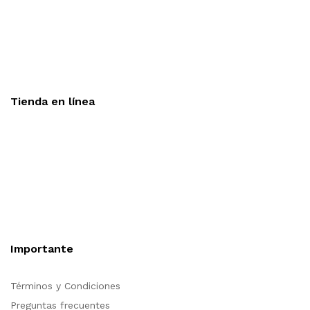
Aceptamos todas las tarjetas
Envíos a toda la republica
Entrega express en 48 hrs.
Tienda en línea
Nuestra sitio ofrece la opción de compra en línea, es
necesario registrarse para poder realizar cualquier compra en
nuestro sitio, si desea mayor información acerca del
funcionamiento de nuestra tienda en línea no dude en
contactarnos, estamos para servirle.
Importante
Términos y Condiciones
Preguntas frecuentes