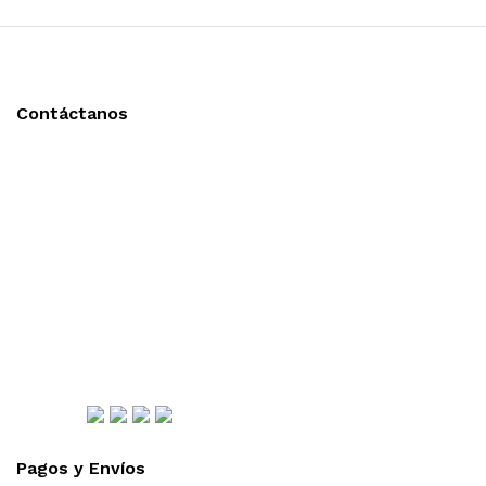
Contáctanos
Llámanos y cotiza sin compromiso
Tel: (0181) 8478-6813
Tel: (0181) 8478-6814
Lázaro Cárdenas #4868
Col. Cumbres 1er Sector,
CP 64610, Monterrey, N.L., México
gerencia@importadorapromocional.com
Síguenos
Pagos y Envíos