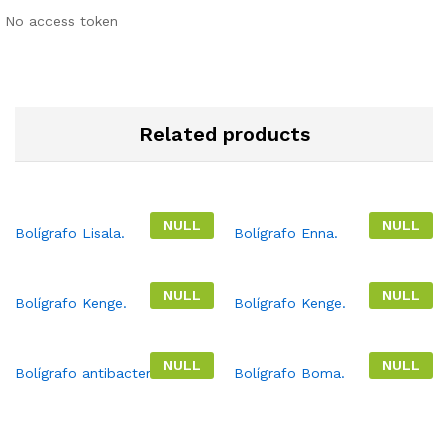
No access token
Related products
NULL
NULL
Bolígrafo Lisala.
Bolígrafo Enna.
NULL
NULL
Bolígrafo Kenge.
Bolígrafo Kenge.
NULL
NULL
Bolígrafo antibacterial.
Bolígrafo Boma.