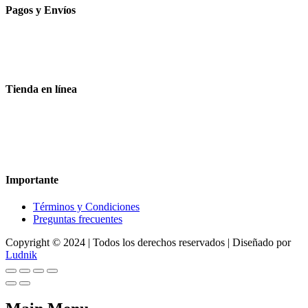
Pagos y Envíos
Aceptamos todas las tarjetas
Envíos a toda la republica
Entrega express en 48 hrs.
Tienda en línea
Nuestra sitio ofrece la opción de compra en línea, es necesario
registrarse para poder realizar cualquier compra en nuestro sitio, si
desea mayor información acerca del funcionamiento de nuestra
tienda en línea no dude en contactarnos, estamos para servirle.
Importante
Términos y Condiciones
Preguntas frecuentes
Copyright © 2024 | Todos los derechos reservados | Diseñado por
Ludnik