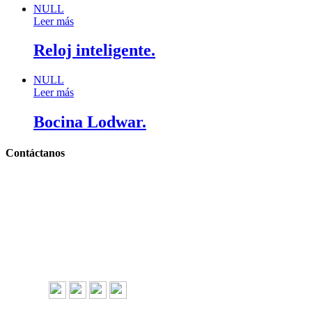
NULL
Leer más
Reloj inteligente.
NULL
Leer más
Bocina Lodwar.
Contáctanos
Llámanos y cotiza sin compromiso
Tel: (0181) 8478-6813
Tel: (0181) 8478-6814
Lázaro Cárdenas #4868
Col. Cumbres 1er Sector,
CP 64610, Monterrey, N.L., México
gerencia@importadorapromocional.com
Síguenos