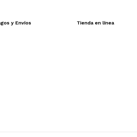
gos y Envíos
Tienda en línea
Nuestra sitio ofrece la o
eptamos todas las tarjetas
línea, es necesario regis
víos a toda la republica
realizar cualquier compra e
trega express en 48 hrs.
desea mayor informac
funcionamiento de nuestra 
dude en contactarnos, esta