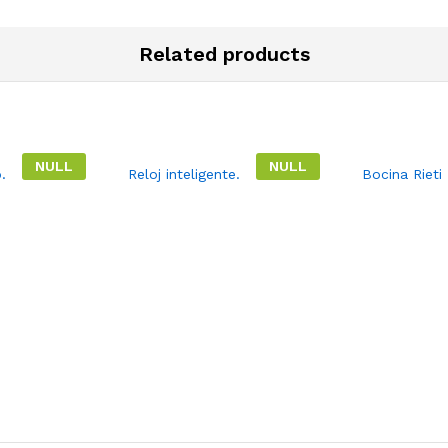
Related products
NULL
NULL
.
Reloj inteligente.
Bocina Rieti