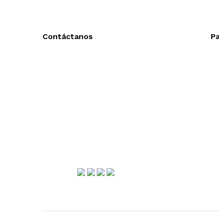
Contáctanos
Pa
Llámanos y cotiza sin compromiso
Ac
Tel: (0181) 8478-6813
En
Tel: (0181) 8478-6814
En
Lázaro Cárdenas #4868
Col. Cumbres 1er Sector,
CP 64610, Monterrey, N.L., México
gerencia@importadorapromocional.com
Síguenos