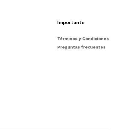
Importante
pción de compra en
Términos y Condiciones
trarse para poder
Preguntas frecuentes
n nuestro sitio, si
ión acerca del
tienda en línea no
mos para servirle.