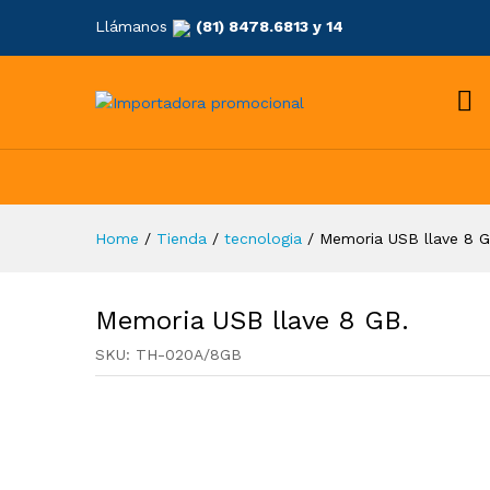
Llámanos
(81) 8478.6813 y 14
Home
/
Tienda
/
tecnologia
/
Memoria USB llave 8 G
Memoria USB llave 8 GB.
SKU:
TH-020A/8GB