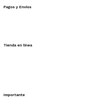
Pagos y Envíos
Aceptamos todas las tarjetas
Envíos a toda la republica
Entrega express en 48 hrs.
Tienda en línea
Nuestra sitio ofrece la opción de compra en línea, es
necesario registrarse para poder realizar cualquier compra en
nuestro sitio, si desea mayor información acerca del
funcionamiento de nuestra tienda en línea no dude en
contactarnos, estamos para servirle.
Importante