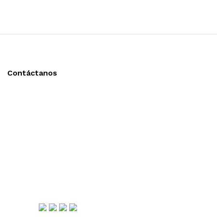
Contáctanos
Llámanos y cotiza sin compromiso
Tel: (0181) 8478-6813
Tel: (0181) 8478-6814
Lázaro Cárdenas #4868
Col. Cumbres 1er Sector,
CP 64610, Monterrey, N.L., México
gerencia@importadorapromocional.com
Síguenos