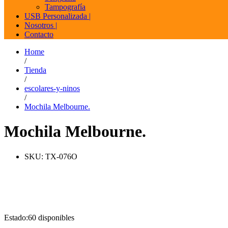
Tampografía
USB Personalizada |
Nosotros |
Contacto
Home
/
Tienda
/
escolares-y-ninos
/
Mochila Melbourne.
Mochila Melbourne.
SKU:
TX-076O
Estado:
60 disponibles