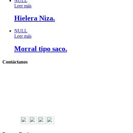
NULL
Leer más
Hielera Niza.
NULL
Leer más
Morral tipo saco.
Contáctanos
Llámanos y cotiza sin compromiso
Tel: (0181) 8478-6813
Tel: (0181) 8478-6814
Lázaro Cárdenas #4868
Col. Cumbres 1er Sector,
CP 64610, Monterrey, N.L., México
gerencia@importadorapromocional.com
Síguenos