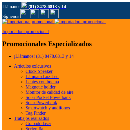
Llámanos
(81) 8478.6813 y 14
Síguenos
Importadora promocional
Promocionales Especializados
¡Llámanos!
(81) 8478.6813 y 14
Artículos exlcusivos
Clock Speaker
Lámpara Luz Led
Lentes con bocina
Magnetic holder
Monitor de calidad de aire
Solar Pocket Powerbank
Solar Powerbank
Smartwatch y audífonos
Tag Finder
Trabajos realizados
Grabado laser
Serigrafía