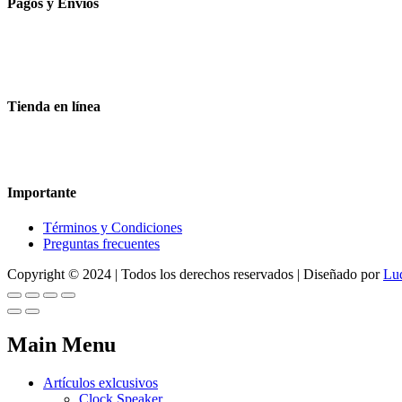
Pagos y Envíos
Aceptamos todas las tarjetas
Envíos a toda la republica
Entrega express en 48 hrs.
Tienda en línea
Nuestra sitio ofrece la opción de compra en línea, es necesario regist
dude en contactarnos, estamos para servirle.
Importante
Términos y Condiciones
Preguntas frecuentes
Copyright © 2024 | Todos los derechos reservados | Diseñado por
Lu
Main Menu
Artículos exlcusivos
Clock Speaker