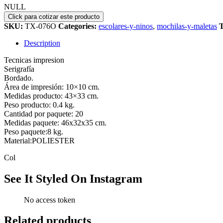
NULL
SKU:
TX-076O
Categories:
escolares-y-ninos
,
mochilas-y-maletas
Description
Tecnicas impresion
Serigrafía
Bordado.
Área de impresión: 10×10 cm.
Medidas producto: 43×33 cm.
Peso producto: 0.4 kg.
Cantidad por paquete: 20
Medidas paquete: 46x32x35 cm.
Peso paquete:8 kg.
Material:POLIESTER
Col
See It Styled On Instagram
No access token
Related products