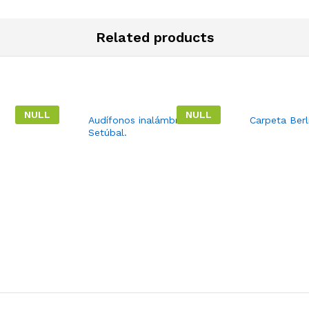
Related products
NULL
NULL
Audífonos inalámbricos
Carpeta Berl
Setúbal.