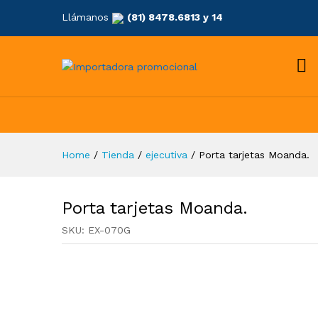
Llámanos
(81) 8478.6813 y 14
Home
/
Tienda
/
ejecutiva
/
Porta tarjetas Moanda.
Porta tarjetas Moanda.
SKU:
EX-070G