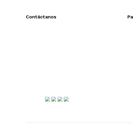
Contáctanos
Pa
Llámanos y cotiza sin compromiso
Ac
Tel: (0181) 8478-6813
En
Tel: (0181) 8478-6814
En
Lázaro Cárdenas #4868
Col. Cumbres 1er Sector,
CP 64610, Monterrey, N.L., México
gerencia@importadorapromocional.com
Síguenos