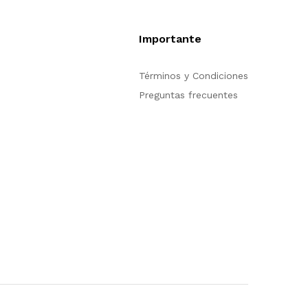
Importante
pción de compra en
Términos y Condiciones
trarse para poder
Preguntas frecuentes
n nuestro sitio, si
ión acerca del
tienda en línea no
s para servirle.