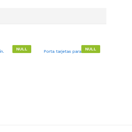
NULL
NULL
ín.
Porta tarjetas para celular.