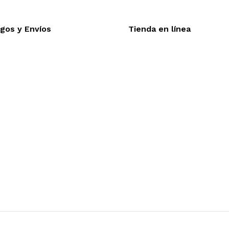
gos y Envíos
Tienda en línea
Nuestra sitio ofrece la o
eptamos todas las tarjetas
línea, es necesario regis
víos a toda la republica
realizar cualquier compra e
trega express en 48 hrs.
desea mayor informac
funcionamiento de nuestra 
dude en contactarnos, estamo