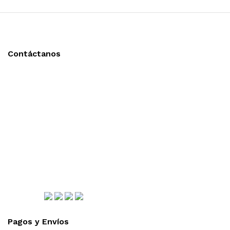
Contáctanos
Llámanos y cotiza sin compromiso
Tel: (0181) 8478-6813
Tel: (0181) 8478-6814
Lázaro Cárdenas #4868
Col. Cumbres 1er Sector,
CP 64610, Monterrey, N.L., México
gerencia@importadorapromocional.com
Síguenos
Pagos y Envíos