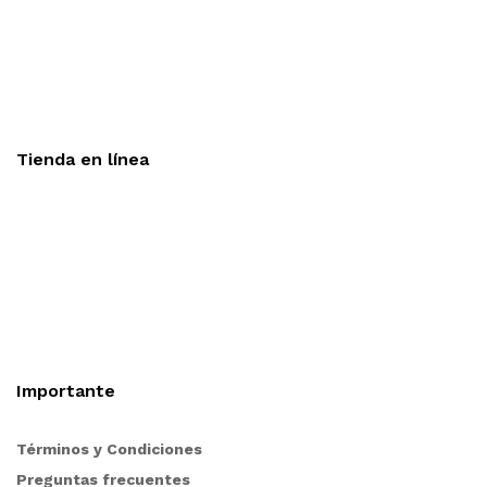
Aceptamos todas las tarjetas
Envíos a toda la republica
Entrega express en 48 hrs.
Tienda en línea
Nuestra sitio ofrece la opción de compra en línea, es
necesario registrarse para poder realizar cualquier
compra en nuestro sitio, si desea mayor información
acerca del funcionamiento de nuestra tienda en línea no
dude en contactarnos, estamos para servirle.
Importante
Términos y Condiciones
Preguntas frecuentes