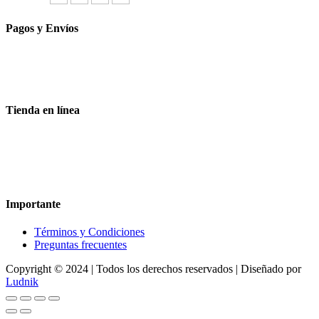
Síguenos
Pagos y Envíos
Aceptamos todas las tarjetas
Envíos a toda la republica
Entrega express en 48 hrs.
Tienda en línea
Nuestra sitio ofrece la opción de compra en línea, es necesario
registrarse para poder realizar cualquier compra en nuestro sitio, si
desea mayor información acerca del funcionamiento de nuestra
tienda en línea no dude en contactarnos, estamos para servirle.
Importante
Términos y Condiciones
Preguntas frecuentes
Copyright © 2024 | Todos los derechos reservados | Diseñado por
Ludnik