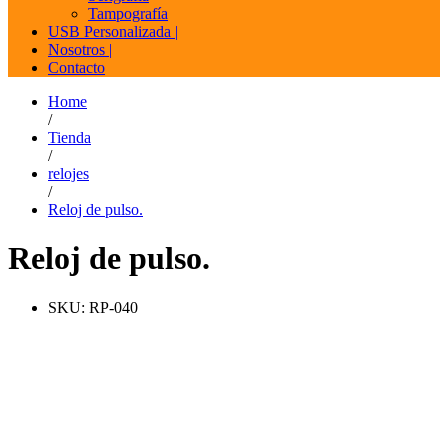
Tampografía
USB Personalizada |
Nosotros |
Contacto
Home
/
Tienda
/
relojes
/
Reloj de pulso.
Reloj de pulso.
SKU:
RP-040