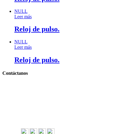
NULL
Leer más
Reloj de pulso.
NULL
Leer más
Reloj de pulso.
Contáctanos
Llámanos y cotiza sin compromiso
Tel: (0181) 8478-6813
Tel: (0181) 8478-6814
Lázaro Cárdenas #4868
Col. Cumbres 1er Sector,
CP 64610, Monterrey, N.L., México
gerencia@importadorapromocional.com