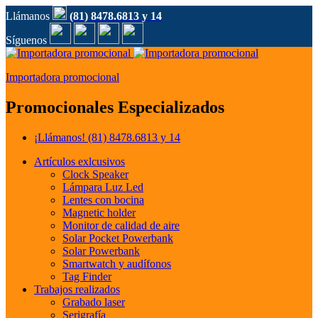
Llámanos
(81) 8478.6813 y 14
Síguenos
Importadora promocional
Promocionales Especializados
¡Llámanos!
(81) 8478.6813 y 14
Artículos exlcusivos
Clock Speaker
Lámpara Luz Led
Lentes con bocina
Magnetic holder
Monitor de calidad de aire
Solar Pocket Powerbank
Solar Powerbank
Smartwatch y audífonos
Tag Finder
Trabajos realizados
Grabado laser
Serigrafía