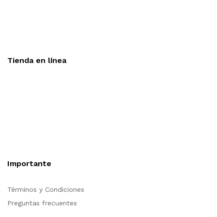
Aceptamos todas las tarjetas
Envíos a toda la republica
Entrega express en 48 hrs.
Tienda en línea
Nuestra sitio ofrece la opción de compra en línea, es
necesario registrarse para poder realizar cualquier compra en
nuestro sitio, si desea mayor información acerca del
funcionamiento de nuestra tienda en línea no dude en
contactarnos, estamos para servirle.
Importante
Términos y Condiciones
Preguntas frecuentes