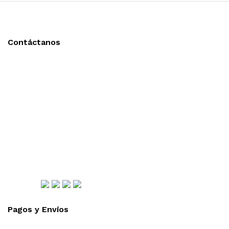
Contáctanos
Llámanos y cotiza sin compromiso
Tel: (0181) 8478-6813
Tel: (0181) 8478-6814
Lázaro Cárdenas #4868
Col. Cumbres 1er Sector,
CP 64610, Monterrey, N.L., México
gerencia@importadorapromocional.com
Síguenos
Pagos y Envíos