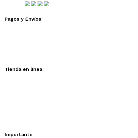
Síguenos
Pagos y Envíos
Aceptamos todas las tarjetas
Envíos a toda la republica
Entrega express en 48 hrs.
Tienda en línea
Nuestra sitio ofrece la opción de compra en línea, es
necesario registrarse para poder realizar cualquier compra en
nuestro sitio, si desea mayor información acerca del
funcionamiento de nuestra tienda en línea no dude en
contactarnos, estamos para servirle.
Importante