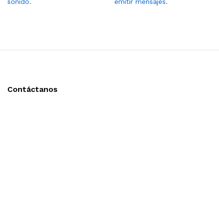
sonido.
emitir mensajes.
Contáctanos
Llámanos y cotiza sin compromiso
Tel: (0181) 8478-6813
Tel: (0181) 8478-6814
Lázaro Cárdenas #4868
Col. Cumbres 1er Sector,
CP 64610, Monterrey, N.L., México
gerencia@importadorapromocional.com