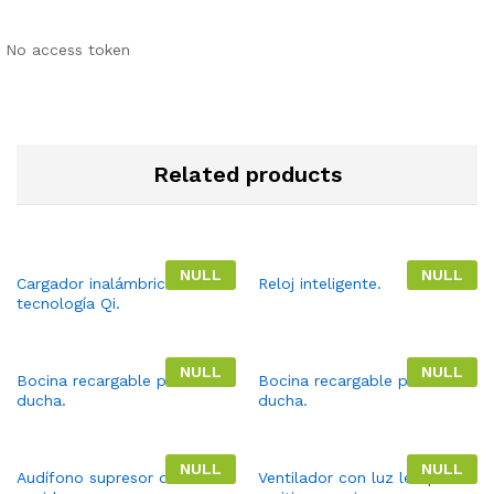
No access token
Related products
NULL
NULL
Cargador inalámbrico con
Reloj inteligente.
tecnología Qi.
NULL
NULL
Bocina recargable para
Bocina recargable para
ducha.
ducha.
NULL
NULL
Audífono supresor del
Ventilador con luz led para