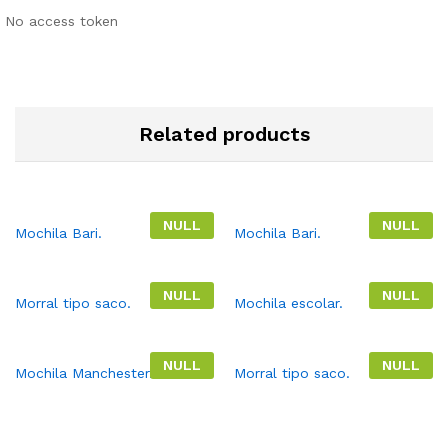
No access token
Related products
NULL
NULL
Mochila Bari.
Mochila Bari.
NULL
NULL
Morral tipo saco.
Mochila escolar.
NULL
NULL
Mochila Manchester.
Morral tipo saco.