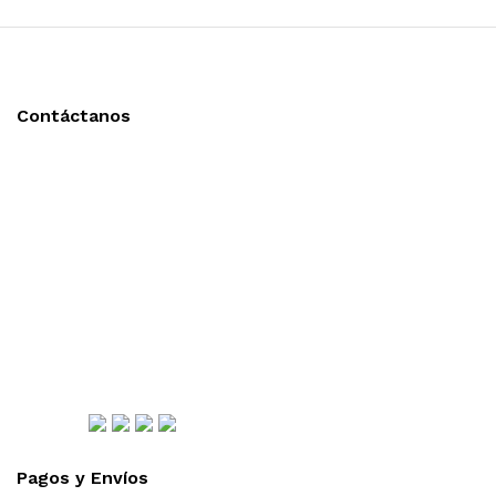
Contáctanos
Llámanos y cotiza sin compromiso
Tel: (0181) 8478-6813
Tel: (0181) 8478-6814
Lázaro Cárdenas #4868
Col. Cumbres 1er Sector,
CP 64610, Monterrey, N.L., México
gerencia@importadorapromocional.com
Síguenos
Pagos y Envíos