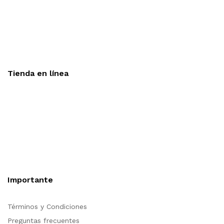
Aceptamos todas las tarjetas
Envíos a toda la republica
Entrega express en 48 hrs.
Tienda en línea
Nuestra sitio ofrece la opción de compra en línea, es
necesario registrarse para poder realizar cualquier compra en
nuestro sitio, si desea mayor información acerca del
funcionamiento de nuestra tienda en línea no dude en
contactarnos, estamos para servirle.
Importante
Términos y Condiciones
Preguntas frecuentes