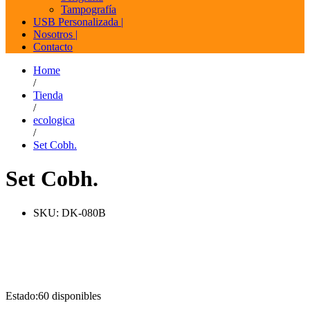
Tampografía
USB Personalizada |
Nosotros |
Contacto
Home
/
Tienda
/
ecologica
/
Set Cobh.
Set Cobh.
SKU:
DK-080B
Estado:
60 disponibles