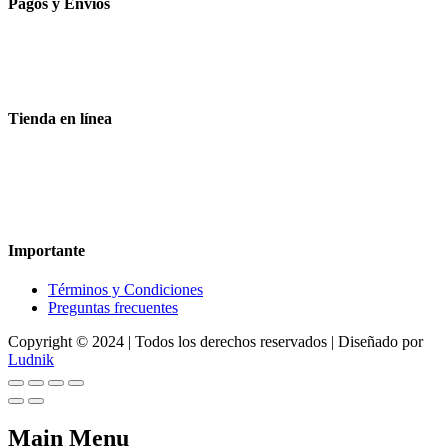
Pagos y Envíos
Aceptamos todas las tarjetas
Envíos a toda la republica
Entrega express en 48 hrs.
Tienda en línea
Nuestra sitio ofrece la opción de compra en línea, es necesario
registrarse para poder realizar cualquier compra en nuestro sitio, si
desea mayor información acerca del funcionamiento de nuestra
tienda en línea no dude en contactarnos, estamos para servirle.
Importante
Términos y Condiciones
Preguntas frecuentes
Copyright © 2024 | Todos los derechos reservados | Diseñado por
Ludnik
Main Menu