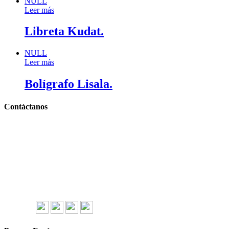
NULL
Leer más
Libreta Kudat.
NULL
Leer más
Bolígrafo Lisala.
Contáctanos
Llámanos y cotiza sin compromiso
Tel: (0181) 8478-6813
Tel: (0181) 8478-6814
Lázaro Cárdenas #4868
Col. Cumbres 1er Sector,
CP 64610, Monterrey, N.L., México
gerencia@importadorapromocional.com
Síguenos