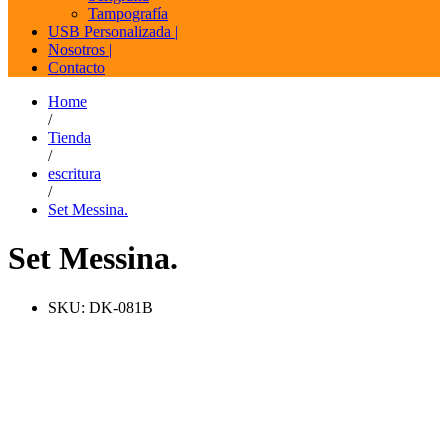
Tampografía
USB Personalizada |
Nosotros |
Contacto
Home
/
Tienda
/
escritura
/
Set Messina.
Set Messina.
SKU:
DK-081B