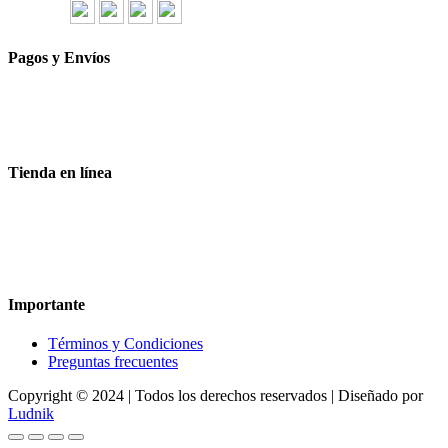
Síguenos
Pagos y Envíos
Aceptamos todas las tarjetas
Envíos a toda la republica
Entrega express en 48 hrs.
Tienda en línea
Nuestra sitio ofrece la opción de compra en línea, es necesario
registrarse para poder realizar cualquier compra en nuestro sitio, si
desea mayor información acerca del funcionamiento de nuestra
tienda en línea no dude en contactarnos, estamos para servirle.
Importante
Términos y Condiciones
Preguntas frecuentes
Copyright © 2024 | Todos los derechos reservados | Diseñado por
Ludnik