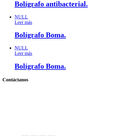
Bolígrafo antibacterial.
NULL
Leer más
Bolígrafo Boma.
NULL
Leer más
Bolígrafo Boma.
Contáctanos
Llámanos y cotiza sin compromiso
Tel: (0181) 8478-6813
Tel: (0181) 8478-6814
Lázaro Cárdenas #4868
Col. Cumbres 1er Sector,
CP 64610, Monterrey, N.L., México
gerencia@importadorapromocional.com