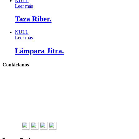
NULL
Leer más
Taza Riber.
NULL
Leer más
Lámpara Jitra.
Contáctanos
Llámanos y cotiza sin compromiso
Tel: (0181) 8478-6813
Tel: (0181) 8478-6814
Lázaro Cárdenas #4868
Col. Cumbres 1er Sector,
CP 64610, Monterrey, N.L., México
gerencia@importadorapromocional.com
Síguenos