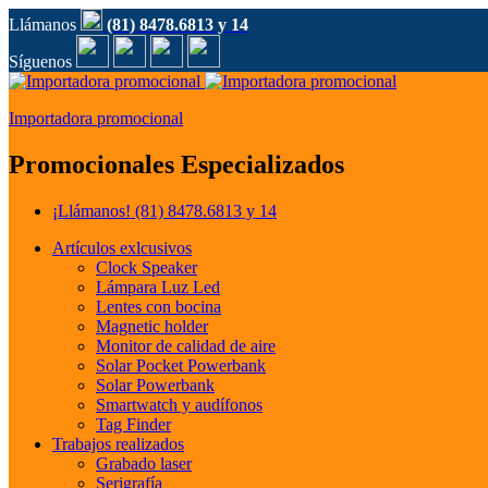
Llámanos
(81) 8478.6813 y 14
Síguenos
Importadora promocional
Promocionales Especializados
¡Llámanos!
(81) 8478.6813 y 14
Artículos exlcusivos
Clock Speaker
Lámpara Luz Led
Lentes con bocina
Magnetic holder
Monitor de calidad de aire
Solar Pocket Powerbank
Solar Powerbank
Smartwatch y audífonos
Tag Finder
Trabajos realizados
Grabado laser
Serigrafía