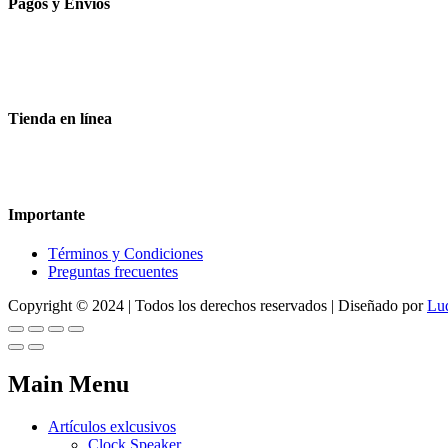
Pagos y Envíos
Aceptamos todas las tarjetas
Envíos a toda la republica
Entrega express en 48 hrs.
Tienda en línea
Nuestra sitio ofrece la opción de compra en línea, es necesario regist
dude en contactarnos, estamos para servirle.
Importante
Términos y Condiciones
Preguntas frecuentes
Copyright © 2024 | Todos los derechos reservados | Diseñado por
Lu
Main Menu
Artículos exlcusivos
Clock Speaker