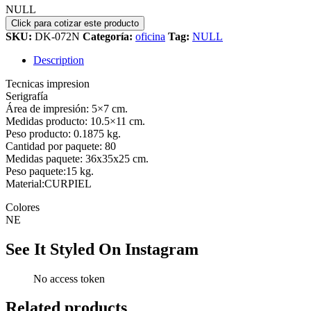
NULL
SKU:
DK-072N
Categoría:
oficina
Tag:
NULL
Description
Tecnicas impresion
Serigrafía
Área de impresión: 5×7 cm.
Medidas producto: 10.5×11 cm.
Peso producto: 0.1875 kg.
Cantidad por paquete: 80
Medidas paquete: 36x35x25 cm.
Peso paquete:15 kg.
Material:CURPIEL
Colores
NE
See It Styled On Instagram
No access token
Related products