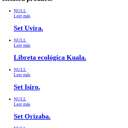
NULL
Leer más
Set Uvira.
NULL
Leer más
Libreta ecológica Kuala.
NULL
Leer más
Set Isiro.
NULL
Leer más
Set Orizaba.