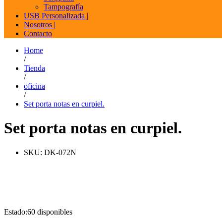
Tampografía
USB Personalizada |
Nosotros |
Contacto
Home
/
Tienda
/
oficina
/
Set porta notas en curpiel.
Set porta notas en curpiel.
SKU:
DK-072N
Estado:
60 disponibles