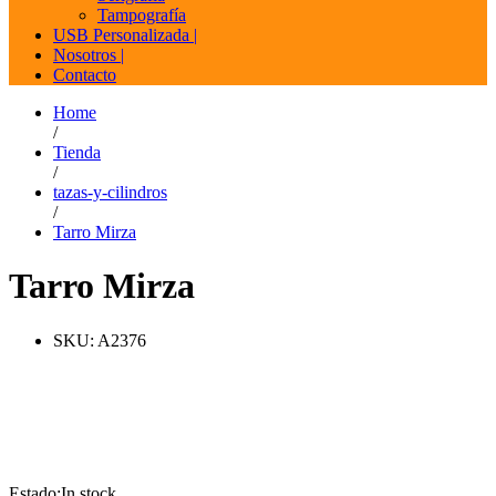
Tampografía
USB Personalizada |
Nosotros |
Contacto
Home
/
Tienda
/
tazas-y-cilindros
/
Tarro Mirza
Tarro Mirza
SKU:
A2376
Estado:
In stock