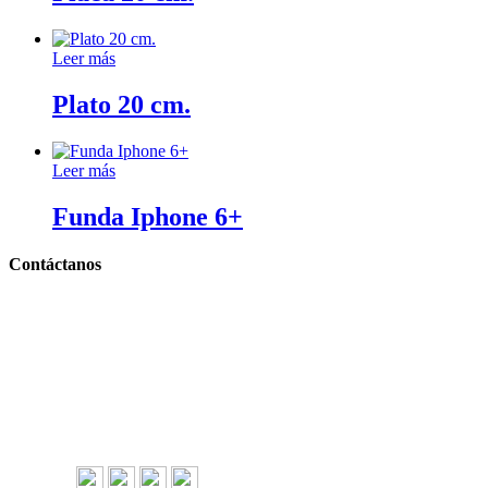
Leer más
Plato 20 cm.
Leer más
Funda Iphone 6+
Contáctanos
Llámanos y cotiza sin compromiso
Tel: (0181) 8478-6813
Tel: (0181) 8478-6814
Lázaro Cárdenas #4868
Col. Cumbres 1er Sector,
CP 64610, Monterrey, N.L., México
gerencia@importadorapromocional.com
Síguenos