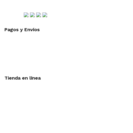
Síguenos
Pagos y Envíos
Aceptamos todas las tarjetas
Envíos a toda la republica
Entrega express en 48 hrs.
Tienda en línea
Nuestra sitio ofrece la opción de compra en línea, es
necesario registrarse para poder realizar cualquier compra en
nuestro sitio, si desea mayor información acerca del
funcionamiento de nuestra tienda en línea no dude en
contactarnos, estamos para servirle.