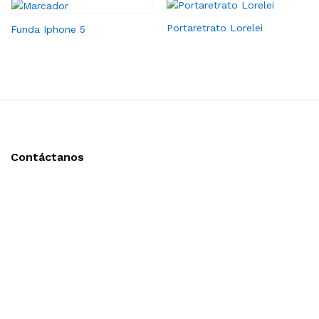
Portaretrato Lorelei
Funda Iphone 5
Contáctanos
Llámanos y cotiza sin compromiso
Tel: (0181) 8478-6813
Tel: (0181) 8478-6814
Lázaro Cárdenas #4868
Col. Cumbres 1er Sector,
CP 64610, Monterrey, N.L., México
gerencia@importadorapromocional.com