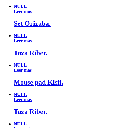
NULL
Leer más
Set Orizaba.
NULL
Leer más
Taza Riber.
NULL
Leer más
Mouse pad Kisii.
NULL
Leer más
Taza Riber.
NULL