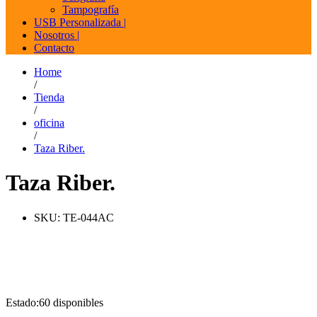
Tampografía
USB Personalizada |
Nosotros |
Contacto
Home
/
Tienda
/
oficina
/
Taza Riber.
Taza Riber.
SKU:
TE-044AC
Estado:
60 disponibles