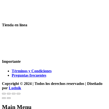
Aceptamos todas las tarjetas
Envíos a toda la republica
Entrega express en 48 hrs.
Tienda en línea
Nuestra sitio ofrece la opción de compra en línea, es necesario
registrarse para poder realizar cualquier compra en nuestro
sitio, si desea mayor información acerca del funcionamiento de
nuestra tienda en línea no dude en contactarnos, estamos para
servirle.
Importante
Términos y Condiciones
Preguntas frecuentes
Copyright © 2024 | Todos los derechos reservados | Diseñado
por
Ludnik
Main Menu