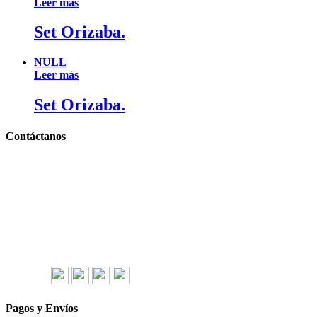
Leer más
Set Orizaba.
NULL
Leer más
Set Orizaba.
Contáctanos
Llámanos y cotiza sin compromiso
Tel: (0181) 8478-6813
Tel: (0181) 8478-6814
Lázaro Cárdenas #4868
Col. Cumbres 1er Sector,
CP 64610, Monterrey, N.L., México
gerencia@importadorapromocional.com
Síguenos
Pagos y Envíos