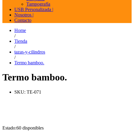
Tampografía
USB Personalizada |
Nosotros |
Contacto
Home
/
Tienda
/
tazas-y-cilindros
/
Termo bamboo.
Termo bamboo.
SKU:
TE-071
Estado:
60 disponibles