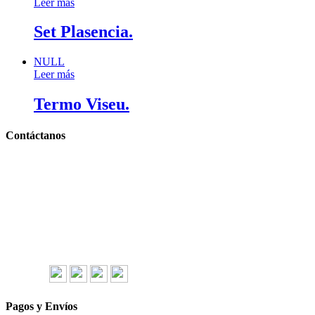
Leer más
Set Plasencia.
NULL
Leer más
Termo Viseu.
Contáctanos
Llámanos y cotiza sin compromiso
Tel: (0181) 8478-6813
Tel: (0181) 8478-6814
Lázaro Cárdenas #4868
Col. Cumbres 1er Sector,
CP 64610, Monterrey, N.L., México
gerencia@importadorapromocional.com
Síguenos
Pagos y Envíos