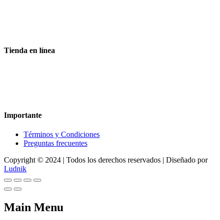
Aceptamos todas las tarjetas
Envíos a toda la republica
Entrega express en 48 hrs.
Tienda en línea
Nuestra sitio ofrece la opción de compra en línea, es necesario
registrarse para poder realizar cualquier compra en nuestro sitio, si
desea mayor información acerca del funcionamiento de nuestra
tienda en línea no dude en contactarnos, estamos para servirle.
Importante
Términos y Condiciones
Preguntas frecuentes
Copyright © 2024 | Todos los derechos reservados | Diseñado por
Ludnik
Main Menu